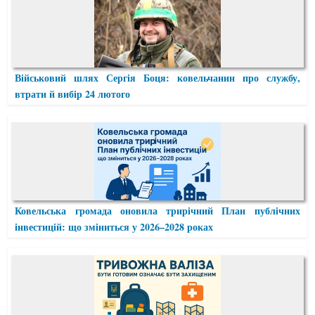
Військовий шлях Сергія Боця: ковельчанин про службу,
втрати й вибір 24 лютого
Ковельська громада оновила трирічний План публічних
інвестицій: що зміниться у 2026–2028 роках