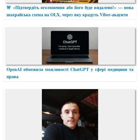
🚨 «Підтвердіть оголошення або його буде видалено!» — нова
шахрайська схема на OLX, через яку крадуть Viber-акаунти
OpenAI обмежила можливості ChatGPT у сфері медицини та
права