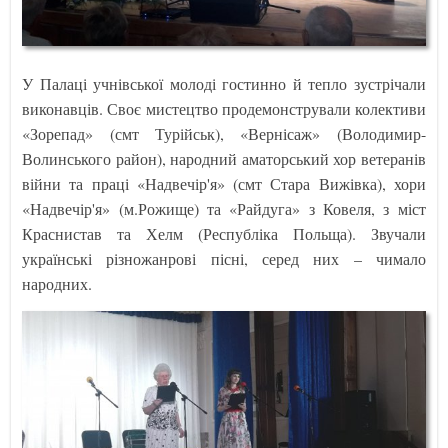
У Палаці учнівської молоді гостинно й тепло зустрічали
виконавців. Своє мистецтво продемонстрували колективи
«Зорепад» (смт Турійськ), «Вернісаж» (Володимир-
Волинського район), народний аматорський хор ветеранів
війни та праці «Надвечір'я» (смт Стара Вижівка), хори
«Надвечір'я» (м.Рожище) та «Райдуга» з Ковеля, з міст
Краснистав та Хелм (Республіка Польща). Звучали
українські різножанрові пісні, серед них – чимало
народних.