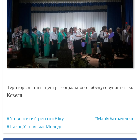
Територіальний центр соціального обслуговування м.
Ковеля
#УніверситетТретьогоВіку
#МаріяБатраченко
#ПалацУчнівськоїМолоді