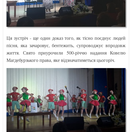
Ця зустріч - ще один доказ того, як тісно поєднує людей
пісня, яка зачаровує, бентежить, супроводжує впродовж
життя. Свято приурочили 500-річчю надання Ковелю
Магдебурзького права, яке відзначатиметься цьогоріч.