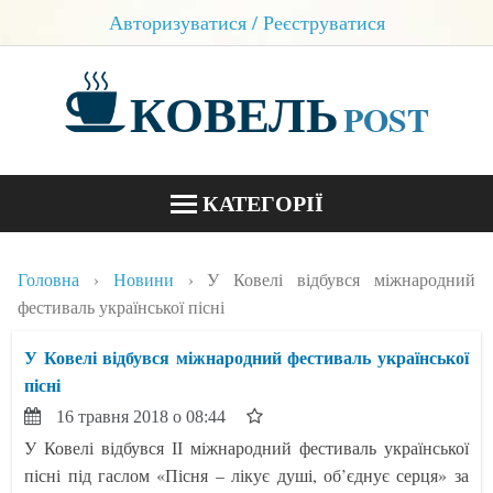
Авторизуватися / Реєструватися
КОВЕЛЬ
POST
КАТЕГОРІЇ
НОВИНИ
Головна
Новини
У Ковелі відбувся міжнародний
БЛОГИ
фестиваль української пісні
КОНТАКТИ
У Ковелі відбувся міжнародний фестиваль української
пісні
16 травня 2018 о 08:44
У Ковелі відбувся ІІ міжнародний фестиваль української
пісні під гаслом «Пісня – лікує душі, об’єднує серця» за