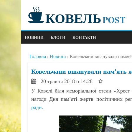
КОВЕЛЬ
POST
НОВИНИ
БЛОГИ
КОНТАКТИ
Головна
Новини
Ковельчани вшанували пам&#0
Ковельчани вшанували пам'ять ж
20 травня 2018 о 14:28
У Ковелі біля меморіальної стели «Хрест 
нагоди Дня пам’яті жертв політичних ре
ради.