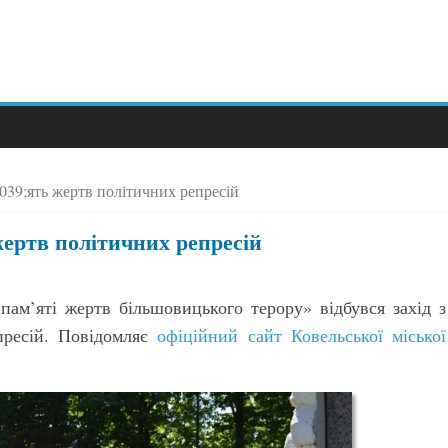
39;ять жертв політичних репресій
ертв політичних репресій
пам’яті жертв більшовицького терору» відбувся захід з
пресій. Повідомляє
офіційний сайт Ковельської міської