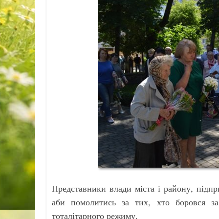
Представники влади міста і району, підпри
аби помолитись за тих, хто боровся за
тоталітарного режиму.