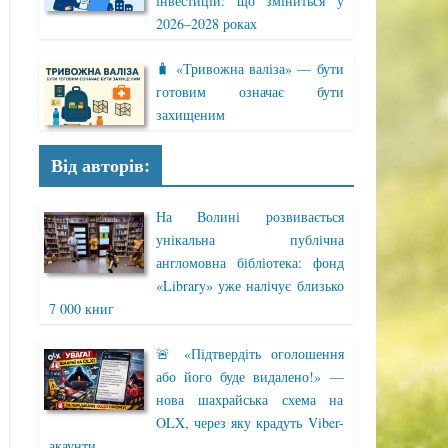
інвестицій: що зміниться у
2026–2028 роках
🧳 «Тривожна валіза» — бути
готовим означає бути
захищеним
Від авторів:
На Волині розвивається
унікальна публічна
англомовна бібліотека: фонд
«Library» уже налічує близько
7 000 книг
🚨 «Підтвердіть оголошення
або його буде видалено!» —
нова шахрайська схема на
OLX, через яку крадуть Viber-
акаунти