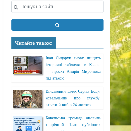
Читайте також:
Іван Сидорук знову нищить
історичні таблички в Ковелі
— проєкт Андрія Миронюка
під атакою
Військовий шлях Сергія Боця:
ковельчанин про службу,
втрати й вибір 24 лютого
Ковельська громада оновила
трирічний План публічних