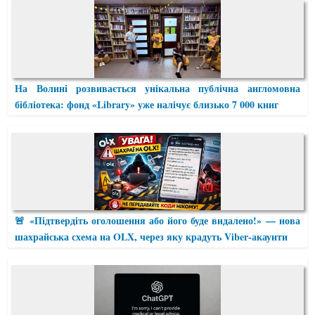
На Волині розвивається унікальна публічна англомовна
бібліотека: фонд «Library» уже налічує близько 7 000 книг
🚨 «Підтвердіть оголошення або його буде видалено!» — нова
шахрайська схема на OLX, через яку крадуть Viber-акаунти