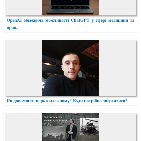
OpenAI обмежила можливості ChatGPT у сфері медицини та
права
Як допомогти наркозалежному? Куди потрібно звертатися?