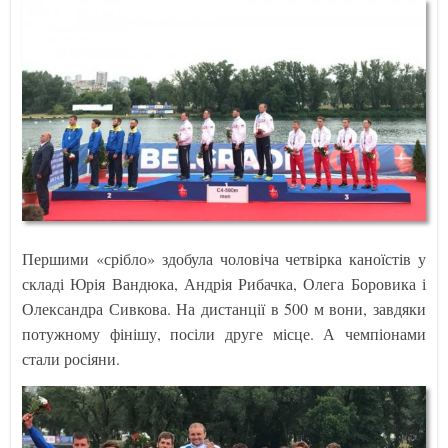
Першими «срібло» здобула чоловіча четвірка каноїстів у
складі Юрія Вандюка, Андрія Рибачка, Олега Боровика і
Олександра Сивкова. На дистанції в 500 м вони, завдяки
потужному фінішу, посіли друге місце. А чемпіонами
стали росіяни.