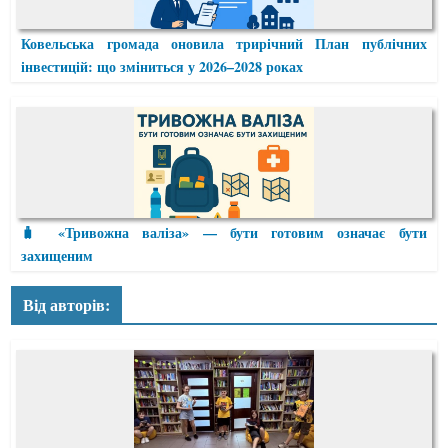
Ковельська громада оновила трирічний План публічних
інвестицій: що зміниться у 2026–2028 роках
🧳 «Тривожна валіза» — бути готовим означає бути
захищеним
Від авторів: