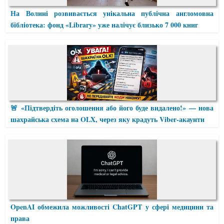
На Волині розвивається унікальна публічна англомовна
бібліотека: фонд «Library» уже налічує близько 7 000 книг
🚨 «Підтвердіть оголошення або його буде видалено!» — нова
шахрайська схема на OLX, через яку крадуть Viber-акаунти
OpenAI обмежила можливості ChatGPT у сфері медицини та
права