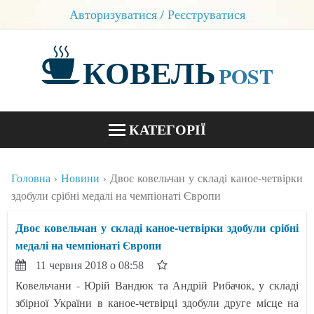
Авторизуватися / Реєструватися
КОВЕЛЬ
POST
КАТЕГОРІЇ
НОВИНИ
Головна
Новини
Двоє ковельчан у складі каное-четвірки
БЛОГИ
здобули срібні медалі на чемпіонаті Європи
КОНТАКТИ
Двоє ковельчан у складі каное-четвірки здобули срібні
медалі на чемпіонаті Європи
11 червня 2018 о 08:58
Ковельчани - Юрій Вандюк та Андрій Рибачок, у складі
збірної України в каное-четвірці здобули друге місце на