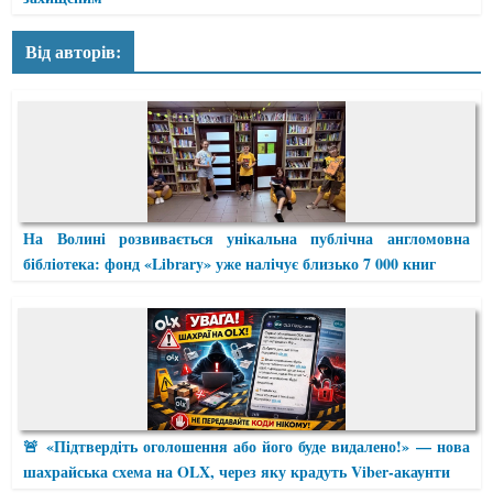
Від авторів:
На Волині розвивається унікальна публічна англомовна
бібліотека: фонд «Library» уже налічує близько 7 000 книг
🚨 «Підтвердіть оголошення або його буде видалено!» — нова
шахрайська схема на OLX, через яку крадуть Viber-акаунти