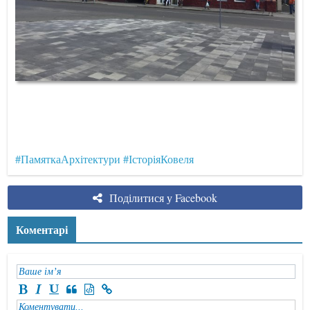
#ПамяткаАрхітектури
#ІсторіяКовеля
Поділитися у Facebook
Коментарі