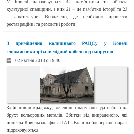
У Ковелі нараховується 44 пам’ятника та об’єкта
культурної спадщини, з них 21 – це пам’ятки історії та 23
– архітектури. Визначено, де необхідно провести
реставраційні та ремонтні роботи.
З приміщення колишнього РАЦСу у Ковелі
зловмисники зрізали мідний кабель під напругою
02 квітня 2018 о 19:40
Здійснивши крадіжку, вочевидь планували здати його на
брухт кольорових металів. Збитки від викраденого, які
понесла Ковельська філія ПАТ «Волиньобленерго», наразі
підраховуються.