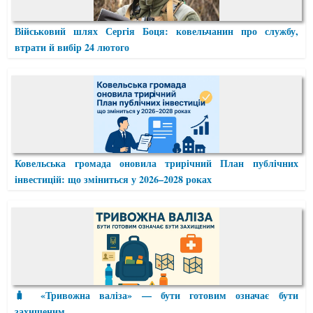
Військовий шлях Сергія Боця: ковельчанин про службу,
втрати й вибір 24 лютого
Ковельська громада оновила трирічний План публічних
інвестицій: що зміниться у 2026–2028 роках
🧳 «Тривожна валіза» — бути готовим означає бути
захищеним