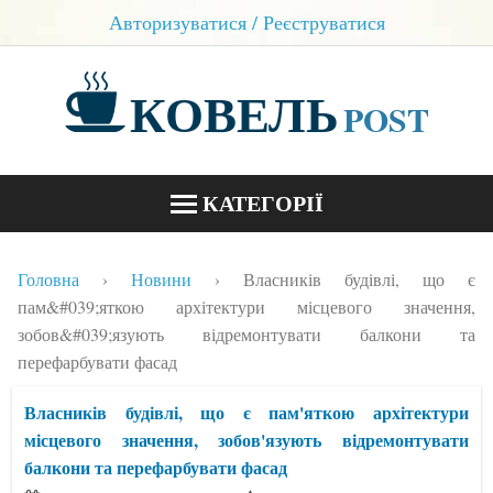
Авторизуватися / Реєструватися
КОВЕЛЬ
POST
КАТЕГОРІЇ
НОВИНИ
Головна
Новини
Власників будівлі, що є
БЛОГИ
пам&#039;яткою архітектури місцевого значення,
зобов&#039;язують відремонтувати балкони та
КОНТАКТИ
перефарбувати фасад
Власників будівлі, що є пам'яткою архітектури
місцевого значення, зобов'язують відремонтувати
балкони та перефарбувати фасад