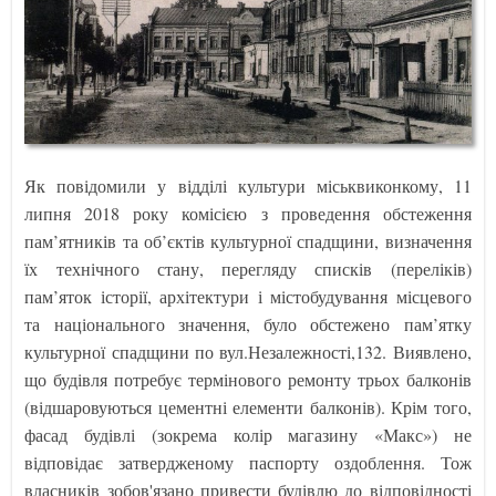
Як повідомили у відділі культури міськвиконкому, 11
липня 2018 року комісією з проведення обстеження
пам’ятників та об’єктів культурної спадщини, визначення
їх технічного стану, перегляду списків (переліків)
пам’яток історії, архітектури і містобудування місцевого
та національного значення, було обстежено пам’ятку
культурної спадщини по вул.Незалежності,132. Виявлено,
що будівля потребує термінового ремонту трьох балконів
(відшаровуються цементні елементи балконів). Крім того,
фасад будівлі (зокрема колір магазину «Макс») не
відповідає затвердженому паспорту оздоблення. Тож
власників зобов'язано привести будівлю до відповідності