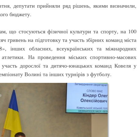
жовтня, депутати прийняли ряд рішень, якими визначили,
кого бюджету.
ам, що стосуються фізичної культури та спорту, на 100
яч гривень на підготовку та участь збірних команд міста
8», інших обласних, всеукраїнських та міжнародних
ї атлетики. На проведення міських спортивно-масових
а участь дорослої та дитячо-юнацьких команд Ковеля у
емпіонату Волині та інших турнірів з футболу.