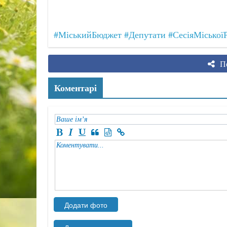
#МіськийБюджет
#Депутати
#СесіяМіської
По
Коментарі