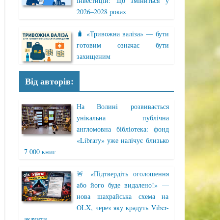
інвестицій: що зміниться у
2026–2028 роках
🧳 «Тривожна валіза» — бути
готовим означає бути
захищеним
Від авторів:
На Волині розвивається
унікальна публічна
англомовна бібліотека: фонд
«Library» уже налічує близько
7 000 книг
🚨 «Підтвердіть оголошення
або його буде видалено!» —
нова шахрайська схема на
OLX, через яку крадуть Viber-
акаунти