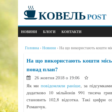
КОВЕЛЬ
POST
НОВИНИ
БЛОГИ
КОНТАКТИ
Головна
Новини
На що використають кошти міс
На що використають кошти міськ
понад план?
26 жовтня 2018 о 19:06
Як ми
повідомляли раніше
, за підсумкам
додатково 10 мільйонів 991 тисяча грив
становить 102,8 відсотка. Такі цифри о
Романчук.