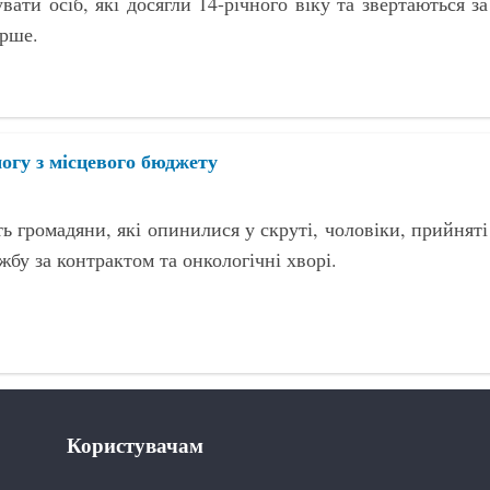
вати осіб, які досягли 14-річного віку та звертаються за
рше.
огу з місцевого бюджету
 громадяни, які опинилися у скруті, чоловіки, прийняті
жбу за контрактом та онкологічні хворі.
Користувачам