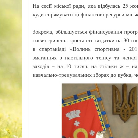
На сесії міської ради, яка відбулась 25 
куди спрямувати ці фінансові ресурси місь
Зокрема, збільшується фінансування прогр
тисяч гривень: зростають видатки на 30 тис
в спартакіаді «Волинь спортивна - 201
змаганнях з настільного тенісу та легко
заходів – на 10 тисяч, на стільки ж – н
навчально-тренувальних зборах до кубка, ч