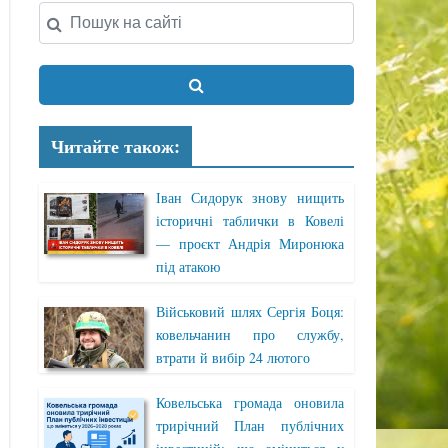
Читайте також:
Іван Сидорук знову нищить
історичні таблички в Ковелі
— проєкт Андрія Миронюка
під атакою
Військовий шлях Сергія Боця:
ковельчанин про службу,
втрати й вибір 24 лютого
Ковельська громада оновила
трирічний План публічних