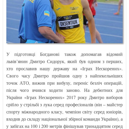
У підготовці Богданові також допомагав відомий
львів’янин Дмитро Сидорук, який був одним з перших,
хто прославив нашу державу на «Іграх Нескорених».
Свого часу Дмитро пройшов одну з найпекельніших
точок АТО, вижив при вибуху, переніс безліч операцій,
після чого вчився ходити заново. На дебютних для
України «Іграх Нескорених» 2017 року Дмитро виборов
срібло у стрільбі з лука серед професіоналів (він – майстер
спорту міжнародного класу, чемпіон світу серед юніорів,
входив до складу національної збірної команди України), а
у забігах на 100 і 200 метрів фінішував тринадцятим серед