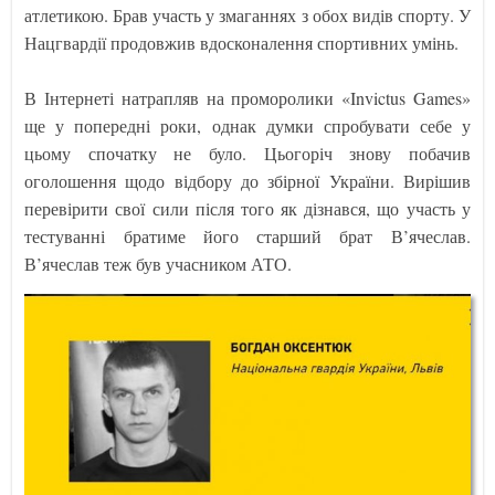
атлетикою. Брав участь у змаганнях з обох видів спорту. У
Нацгвардії продовжив вдосконалення спортивних умінь.
В Інтернеті натрапляв на проморолики «Invictus Games»
ще у попередні роки, однак думки спробувати себе у
цьому спочатку не було. Цьогоріч знову побачив
оголошення щодо відбору до збірної України. Вирішив
перевірити свої сили після того як дізнався, що участь у
тестуванні братиме його старший брат В’ячеслав.
В’ячеслав теж був учасником АТО.