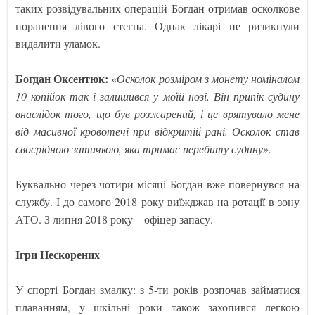
таких розвідувальних операцій Богдан отримав осколкове
поранення лівого стегна. Однак лікарі не ризикнули
видалити уламок.
Богдан Оксентюк:
«Осколок розміром з монету номіналом
10 копійок так і залишився у моїй нозі. Він припік судину
внаслідок того, що був розжарений, і це врятувало мене
від масивної кровотечі при відкритій рані. Осколок став
своєрідною затичкою, яка тримає перебиту судину».
Буквально через чотири місяці Богдан вже повернувся на
службу. І до самого 2018 року виїжджав на ротації в зону
АТО. З липня 2018 року – офіцер запасу.
Ігри Нескорених
У спорті Богдан змалку: з 5-ти років розпочав займатися
плаванням, у шкільні роки також захопився легкою