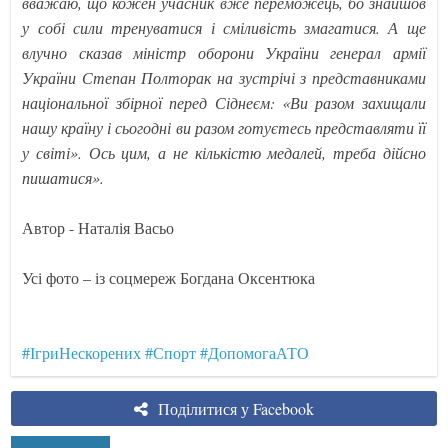
вважаю, що кожен учасник вже переможець, бо знайшов
у собі сили тренуватися і сміливість змагатися. А ще
влучно сказав міністр оборони України генерал армії
України Степан Полторак на зустрічі з представниками
національної збірної перед Сіднеєм: «Ви разом захищали
нашу країну і сьогодні ви разом готуєтесь представляти її
у світі». Ось цим, а не кількістю медалей, треба дійсно
пишатися».
Автор - Наталія Васьо
Усі фото – із соцмереж Богдана Оксентюка
#ІгриНескорених
#Спорт
#ДопомогаАТО
Поділитися у Facebook