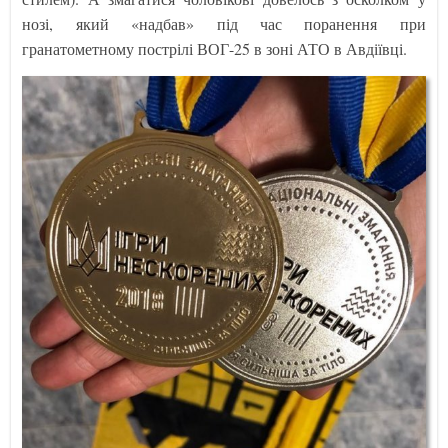
нозі, який «надбав» під час поранення при
гранатометному пострілі ВОГ-25 в зоні АТО в Авдіївці.