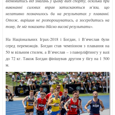
відмовитись від змагань у цьому виді спорту, оскільки при
виконанні силових вправ затискаються м’язи, що
негативно позначилось би на результатах у плаванні.
Отож, вирішив не розпорошуватись, а зосередитись на
тому, де міг показати дійсно високі результати».
На Національних Іграх-2018 і Богдан, і В’ячеслав були
серед переможців. Богдан став чемпіоном з плавання на
50 м вільним стилем, а В’ячеслав – з паверліфтингу у вазі
до 72 кг. Також Богдан фінішував другим у бігу на 1 500
м.