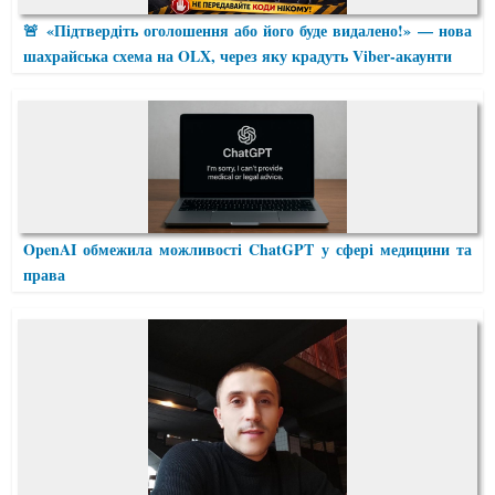
🚨 «Підтвердіть оголошення або його буде видалено!» — нова
шахрайська схема на OLX, через яку крадуть Viber-акаунти
OpenAI обмежила можливості ChatGPT у сфері медицини та
права