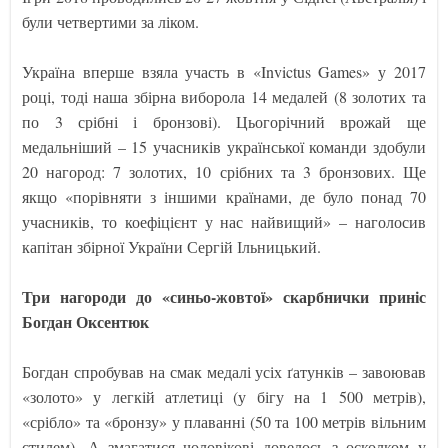
були четвертими за ліком.
Україна вперше взяла участь в «Invictus Games» у 2017
році, тоді наша збірна виборола 14 медалей (8 золотих та
по 3 срібні і бронзові). Цьогорічний врожай ще
медальніший – 15 учасників української команди здобули
20 нагород: 7 золотих, 10 срібних та 3 бронзових. Ще
якщо «порівняти з іншими країнами, де було понад 70
учасників, то коефіцієнт у нас найвищий» – наголосив
капітан збірної України Сергій Ільницький.
Три нагороди до «синьо-жовтої» скарбнички приніс
Богдан Оксентюк
Богдан спробував на смак медалі усіх ґатунків – завоював
«золото» у легкій атлетиці (у бігу на 1 500 метрів),
«срібло» та «бронзу» у плаванні (50 та 100 метрів вільним
стилем). А змагатися чоловікові довелось з осколком у