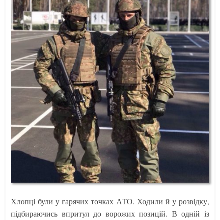
Хлопці були у гарячих точках АТО. Ходили й у розвідку,
підбираючись впритул до ворожих позицій. В одній із