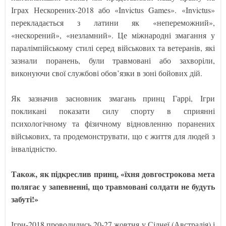
Іграх Нескорених-2018 або «Invictus Games». «Invictus»
перекладається з латини як «непереможний»,
«нескорений», «незламний». Це міжнародні змагання у
паралімпійському стилі серед військових та ветеранів, які
зазнали поранень, були травмовані або захворіли,
виконуючи свої службові обов’язки в зоні бойових дій.
Як зазначив засновник змагань принц Гаррі, Ігри
покликані показати силу спорту в сприянні
психологічному та фізичному відновленню поранених
військових, та продемонструвати, що є життя для людей з
інвалідністю.
Також, як підкреслив принц, «їхня довгострокова мета
полягає у запевненні, що травмовані солдати не будуть
забуті!»
Ігри-2018 проводились 20-27 жовтня у Сіднеї (Австралія) і