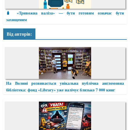
🧳 «Тривожна валіза» — бути готовим означає бути
захищеним
Від авторів:
На Волині розвивається унікальна публічна англомовна
бібліотека: фонд «Library» уже налічує близько 7 000 книг