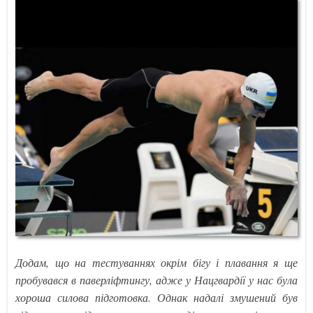
Додам, що на тестуваннях окрім бігу і плавання я ще
пробувався в паверліфтингу, адже у Нацгвардії у нас була
хороша силова підготовка. Однак надалі змушений був