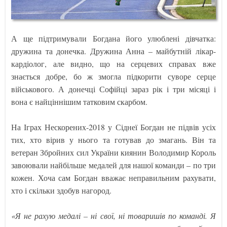
А ще підтримували Богдана його улюблені дівчатка:
дружина та донечка. Дружина Анна – майбутній лікар-
кардіолог, але видно, що на серцевих справах вже
знається добре, бо ж змогла підкорити суворе серце
військового. А донечці Софійці зараз рік і три місяці і
вона є найціннішим татковим скарбом.
На Іграх Нескорених-2018 у Сіднеї Богдан не підвів усіх
тих, хто вірив у нього та готував до змагань. Він та
ветеран Збройних сил України киянин Володимир Король
завоювали найбільше медалей для нашої команди – по три
кожен. Хоча сам Богдан вважає неправильним рахувати,
хто і скільки здобув нагород.
«Я не рахую медалі – ні свої, ні товаришів по команді. Я