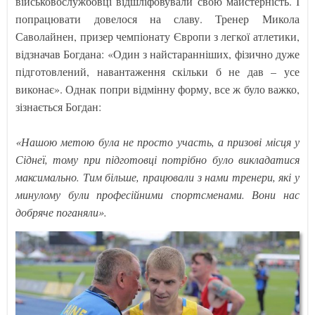
військовослужбовці відшліфовували свою майстерність. І
попрацювати довелося на славу. Тренер Микола
Саволайнен, призер чемпіонату Європи з легкої атлетики,
відзначав Богдана: «Один з найстаранніших, фізично дуже
підготовлений, навантаження скільки б не дав – усе
виконає». Однак попри відмінну форму, все ж було важко,
зізнається Богдан:
«Нашою метою була не просто участь, а призові місця у
Сіднеї, тому при підготовці потрібно було викладатися
максимально. Тим більше, працювали з нами тренери, які у
минулому були професійними спортсменами. Вони нас
добряче поганяли».