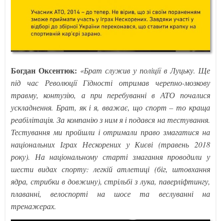
Богдан Оксентюк:
«Брат служив у поліції в Луцьку. Ще
під час Революції Гідності отримав черепно-мозкову
травму, контузію, а при перебуванні в АТО почалися
ускладнення. Брат, як і я, вважає, що спорт – то краща
реабілітація. За компанію з ним я і подався на тестування.
Тестування ми пройшли і отримали право змагатися на
національних Іграх Нескорених у Києві (травень 2018
року). На національному старті змагання проводили у
шести видах спорту: легкій атлетиці (біг, штовхання
ядра, стрибки в довжину), стрільбі з лука, паверліфтингу,
плаванні, велоспорті на шосе та веслуванні на
тренажерах.