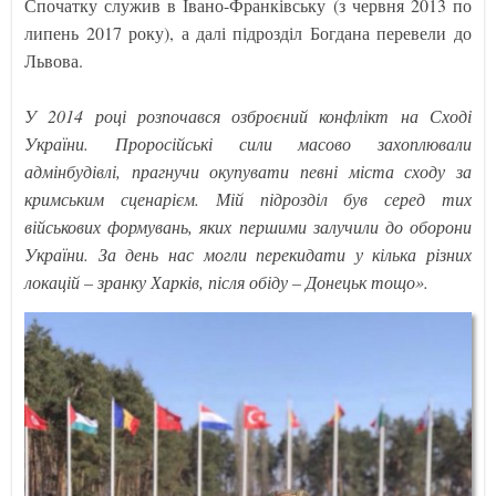
Спочатку служив в Івано-Франківську (з червня 2013 по
липень 2017 року), а далі підрозділ Богдана перевели до
Львова.
У 2014 році розпочався озброєний конфлікт на Сході
України. Проросійські сили масово захоплювали
адмінбудівлі, прагнучи окупувати певні міста сходу за
кримським сценарієм. Мій підрозділ був серед тих
військових формувань, яких першими залучили до оборони
України. За день нас могли перекидати у кілька різних
локацій – зранку Харків, після обіду – Донецьк тощо».