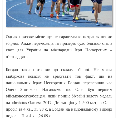
Однак призове місце ще не гарантувало потрапляння до
збірної. Адже переможців та призерів було близько ста, а
квот для України на міжнародні Ігри Нескорених –
п’ятнадцять.
Богдан таки потрапив до складу збірної. Не могла
відбіркова комісія не врахувати той факт, що на
національних Іграх Нескорених Богдан перевершив час
Олега Зімнікова. Нагадаємо, що Олег був першим
військовослужбовцем, який приніс Україні золоту медаль
на «Invictus Games»-2017. Дистанцію у 1 500 метрів Олег
пробіг за 4 хв., 33.78 с, а Богдан на національному відборі
подолав її за 4 хв.,26.09 с.