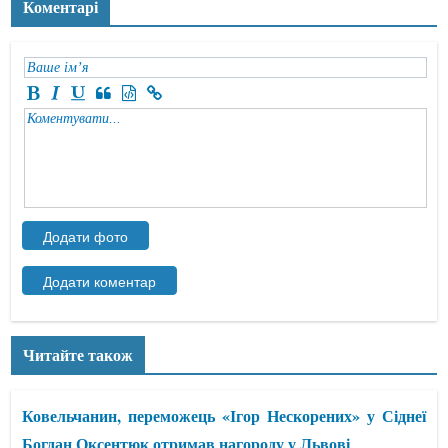
Коментарі
Читайте також
Ковельчанин, переможець «Ігор Нескорених» у Сіднеї
Богдан Оксентюк отримав нагороду у Львові