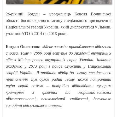
26-річний Богдан – уродженець Ковеля Волинської
області, боєць окремого загону спеціального призначення
Національної гвардії України, який дислокується у Львові,
учасник АТО з 2014 по 2018 роки.
Богдан Оксентюк:
«Мене завжди приваблювала військова
справа. Тому у 2009 році вступив до Академії внутрішніх
військ Міністерства внутрішніх справ України. Закінчив
академію у 2013 році і почав служити у Національній
гвардії України. Я пройшов відбір до загону спеціального
призначення. Був дуже радий цьому, адже потрапити
туди вкрай важко – потрібно відповідати суворим
критеріям з фізичної та морально-вольової
підготовленості, психологічної стійкості, досконало
володіти військовими знаннями.