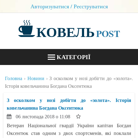
Авторизуватися / Реєструватися
КОВЕЛЬ
POST
КАТЕГОРІЇ
НОВИНИ
Головна
Новини
З осколком у нозі добігти до «золота».
БЛОГИ
Історія ковельчанина Богдана Оксентюка
КОНТАКТИ
З осколком у нозі добігти до «золота». Історія
ковельчанина Богдана Оксентюка
06 листопада 2018 о 11:08
Ветеран Національної гвардії України капітан Богдан
Оксентюк cтав одним з двох спортсменів, які поклали