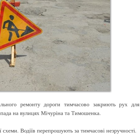
тального ремонту дороги тимчасово закриють рух для
опада на вулицях Мічуріна та Тимошенка.
ї схеми. Водіїв перепрошують за тимчасові незручності.