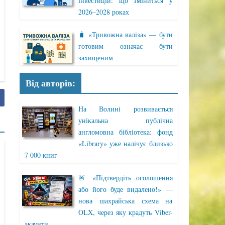
інвестицій: що зміниться у
2026–2028 роках
🧳 «Тривожна валіза» — бути
готовим означає бути
захищеним
Від авторів:
На Волині розвивається
унікальна публічна
англомовна бібліотека: фонд
«Library» уже налічує близько
7 000 книг
🚨 «Підтвердіть оголошення
або його буде видалено!» —
нова шахрайська схема на
OLX, через яку крадуть Viber-
акаунти