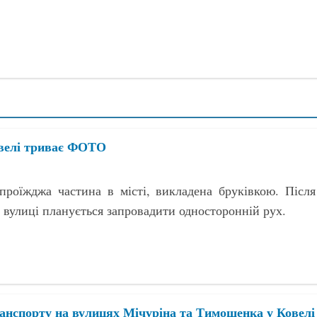
овелі триває ФОТО
проїжджа частина в місті, викладена бруківкою. Після
а вулиці планується запровадити односторонній рух.
анспорту на вулицях Мічуріна та Тимошенка у Ковелі