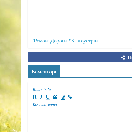
#РемонтДороги
#Благоустрій
По
Коментарі