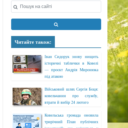
Читайте також:
Іван Сидорук знову нищить
історичні таблички в Ковелі
— проєкт Андрія Миронюка
під атакою
Військовий шлях Сергія Боця:
ковельчанин про службу,
втрати й вибір 24 лютого
Ковельська громада оновила
трирічний План публічних