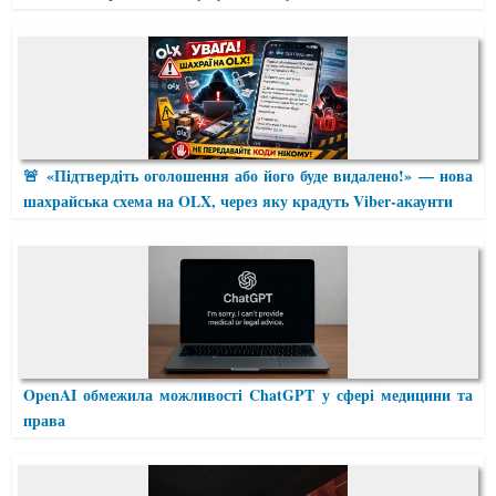
🚨 «Підтвердіть оголошення або його буде видалено!» — нова
шахрайська схема на OLX, через яку крадуть Viber-акаунти
OpenAI обмежила можливості ChatGPT у сфері медицини та
права