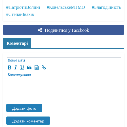
#ПатріотиВолині
#КовельськеМТМО
#Благодійність
#СтепанІвахів
Поділитися у Facebook
Коментарі