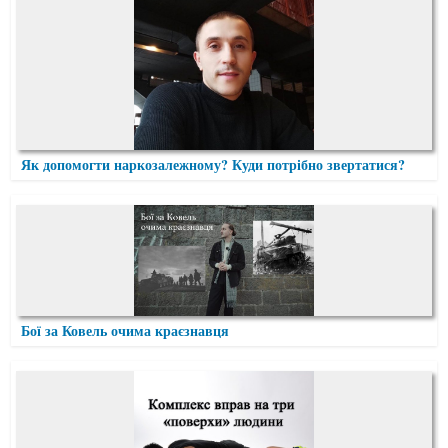
Як допомогти наркозалежному? Куди потрібно звертатися?
Бої за Ковель очима краєзнавця