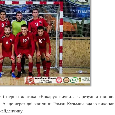
 і перша ж атака «Вокару» виявилась результативною.
а. А ще через дві хвилини Роман Кузьмич вдало виконав
 майданчику.