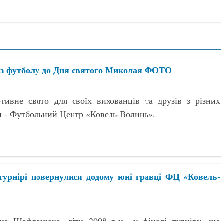
р з футболу до Дня святого Миколая ФОТО
тивне свято для своїх вихованців та друзів з різних
и - Футбольний Центр «Ковель-Волинь».
турнірі повернулися додому юні гравці ФЦ «Ковель-
на Шафранюка, діти 2008 р.н., у фіналі турніру, що