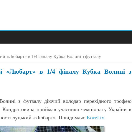
ий «Любарт» в 1/4 фіналу Кубка Волині з футзалу
й «Любарт» в 1/4 фіналу Кубка Волині з
Волині з футзалу діючий володар перехідного трофею
 Кондратовича приймав учасника чемпіонату України в
ершості луцький «Любарт». Повідомляє
Kovel.tv.