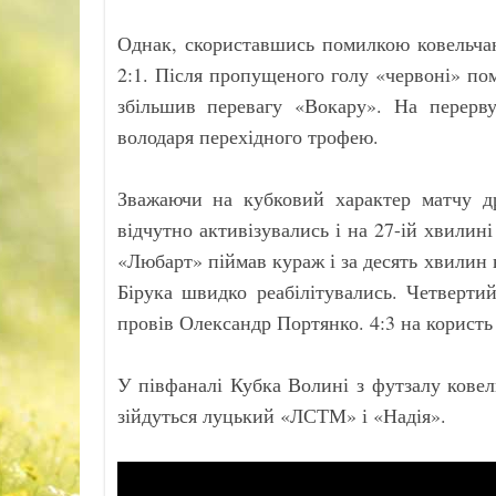
Однак, скориставшись помилкою ковельча
2:1. Після пропущеного голу «червоні» по
збільшив перевагу «Вокару». На перерв
володаря перехідного трофею.
Зважаючи на кубковий характер матчу 
відчутно активізувались і на 27-ій хвилин
«Любарт» піймав кураж і за десять хвилин 
Бірука швидко реабілітувались. Четверти
провів Олександр Портянко. 4:3 на користь
У півфаналі Кубка Волині з футзалу ковель
зійдуться луцький «ЛСТМ» і «Надія».