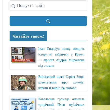
Читайте також:
Іван Сидорук знову нищить
історичні таблички в Ковелі
— проєкт Андрія Миронюка
під атакою
Військовий шлях Сергія Боця:
ковельчанин про службу,
втрати й вибір 24 лютого
Ковельська громада оновила
трирічний План публічних