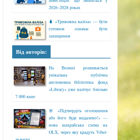
інвестицій: що зміниться у
2026–2028 роках
🧳 «Тривожна валіза» — бути
готовим означає бути
захищеним
Від авторів:
На Волині розвивається
унікальна публічна
англомовна бібліотека: фонд
«Library» уже налічує близько
7 000 книг
🚨 «Підтвердіть оголошення
або його буде видалено!» —
нова шахрайська схема на
OLX, через яку крадуть Viber-
акаунти