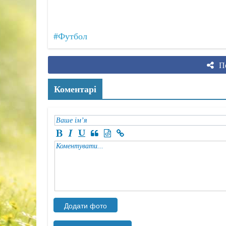
#Футбол
По
Коментарі