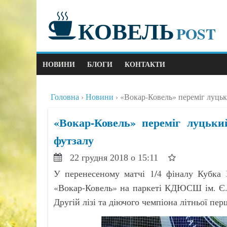
КОВЕЛЬ
POST
НОВИНИ
БЛОГИ
КОНТАКТИ
Головна
Новини
«Вокар-Ковель» переміг луцьк
«Вокар-Ковель» переміг луцьки
футзалу
22 грудня 2018 о 15:11
У перенесеному матчі 1/4 фіналу Кубка 
«Вокар-Ковель» на паркеті КДЮСШ ім. Є.
Другій лізі та діючого чемпіона літньої п