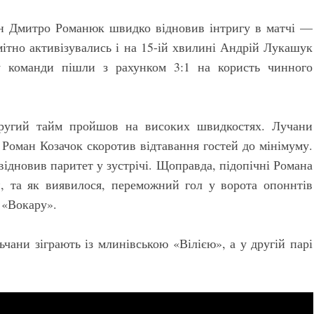
н Дмитро Романюк швидко відновив інтригу в матчі —
мітно активізувались і на 15-ій хвилині Андрій Лукашук
у команди пішли з рахунком 3:1 на користь чинного
другий тайм пройшов на високих швидкостях. Лучани
і Роман Козачок скоротив відтавання гостей до мінімуму.
відновив паритет у зустрічі. Щоправда, підопічні Романа
й, та як виявилося, переможний гол у ворота опоннтів
 «Вокару».
чани зіграють із млинівською «Вілією», а у другій парі