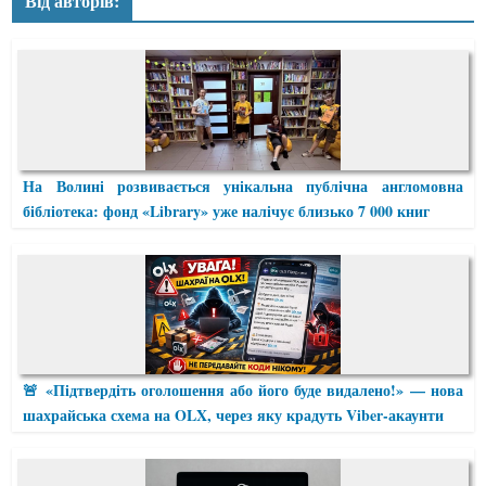
Від авторів:
На Волині розвивається унікальна публічна англомовна
бібліотека: фонд «Library» уже налічує близько 7 000 книг
🚨 «Підтвердіть оголошення або його буде видалено!» — нова
шахрайська схема на OLX, через яку крадуть Viber-акаунти