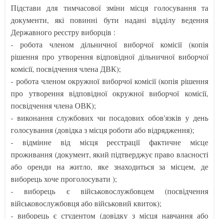
Підстави для тимчасової зміни місця голосування та
документи, які повинні бути надані відділу ведення
Державного реєстру виборців :
- робота членом дільничної виборчої комісії (копія
рішення про утворення відповідної дільничної виборчої
комісії, посвідчення члена ДВК);
- робота членом окружної виборчої комісії (копія рішення
про утворення відповідної окружної виборчої комісії,
посвідчення члена ОВК);
- виконання службових чи посадових обов'язків у день
голосування (довідка з місця роботи або відрядження);
- відмінне від місця реєстрації фактичне місце
проживання (документ, який підтверджує право власності
або оренди на житло, яке знаходиться за місцем, де
виборець хоче проголосувати );
- виборець є військовослужбовцем (посвідчення
військовослужбовця або військовий квиток);
- виборець є студентом (довідку з місця навчання або