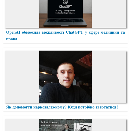
OpenAI обмежила можливості ChatGPT у сфері медицини та
права
Як допомогти наркозалежному? Куди потрібно звертатися?