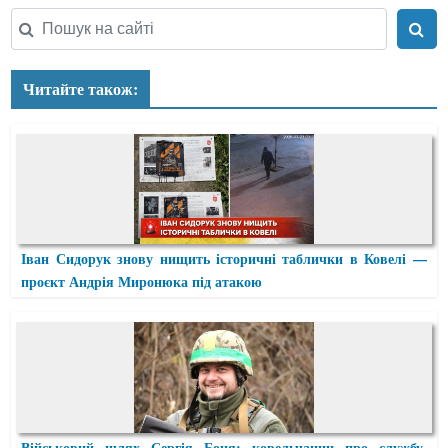
Читайте також:
Іван Сидорук знову нищить історичні таблички в Ковелі —
проєкт Андрія Миронюка під атакою
Військовий шлях Сергія Боця: ковельчанин про службу,