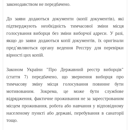
законодавством не передбачено.
До заяви додаються документи (копії документів), які
підтверджують необхідність тимчасової зміни місця
голосування виборця без зміни виборчої адреси. У разі,
якщо до заяви додаються копії документів, їх оригінали
пред’являються органу ведення Реєстру для перевірки
вірності цих копій.
Законом України "Про Державний реєстр виборців"
(стаття 7) передбачено, що звернення виборця про
тимчасову зміну місця голосування повинне бути
мотивованим. Зокрема, це може бути службове
відрядження, фактичне проживання не за зареєстрованим
місцем проживання, робота або навчання у відповідному
населеному пункті або державі, перебування в санаторії
тощо.