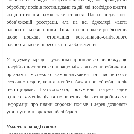
обробітку посівів пестицидами та дії, які необхідно вжити,
якщо отруєння бджіл таки сталося. Пасіки підлягають
обов’язковій реєстрації, але не всі бджолярі мають
паспорти на свої пасіки. То ж фахівці надали роз’яснення
щодо порядку отримання ветеринарно-санітарного
паспорта пасіки, її реєстрації та обстеження.
У підсумку наради її учасники прийшли до висновку, що
потрібно посилити співпрацю між сільгоспвиробниками,
органами місцевого самоврядування та пасічниками
стосовно недопущення загибелі бджіл при обробці полів
пестицидами. Взаємоповага, розуміння потреб один
одного, комунікація та поширення сільгоспвиробниками
інформації про плани обробки посівів і дерев дозволять
уникнути випадків загибелі бджіл.
Участь в нараді взяли:
- голова райдержадміністрації Віктор Козак,