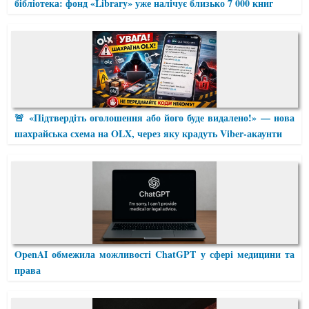
бібліотека: фонд «Library» уже налічує близько 7 000 книг
🚨 «Підтвердіть оголошення або його буде видалено!» — нова
шахрайська схема на OLX, через яку крадуть Viber-акаунти
OpenAI обмежила можливості ChatGPT у сфері медицини та
права