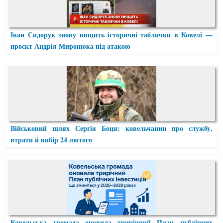
Іван Сидорук знову нищить історичні таблички в Ковелі —
проєкт Андрія Миронюка під атакою
Військовий шлях Сергія Боця: ковельчанин про службу,
втрати й вибір 24 лютого
Ковельська громада оновила трирічний План публічних