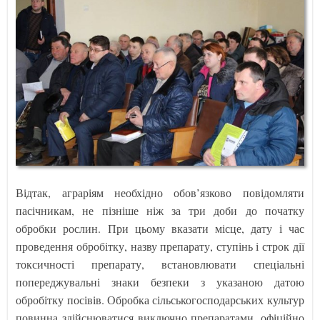
Відтак, аграріям необхідно обов’язково повідомляти
пасічникам, не пізніше ніж за три доби до початку
обробки рослин. При цьому вказати місце, дату і час
проведення обробітку, назву препарату, ступінь і строк дії
токсичності препарату, встановлювати спеціальні
попереджувальні знаки безпеки з указаною датою
обробітку посівів. Обробка сільськогосподарських культур
повинна здійснюватися виключно препаратами, офіційно