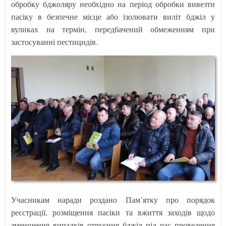
обробку бджоляру необхідно на період обробки вивезти
пасіку в безпечне місце або ізолювати виліт бджіл у
вуликах на термін, передбачений обмеженням при
застосуванні пестицидів.
Учасникам наради роздано Пам’ятку про порядок
реєстрації, розміщення пасіки та вжиття заходів щодо
зменшення випадків отруєння бджіл під час проведення