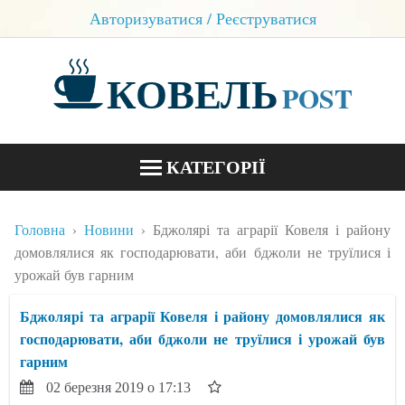
Авторизуватися / Реєструватися
КОВЕЛЬ
POST
КАТЕГОРІЇ
НОВИНИ
Головна
Новини
Бджолярі та аграрії Ковеля і району
БЛОГИ
домовлялися як господарювати, аби бджоли не труїлися і
урожай був гарним
КОНТАКТИ
Бджолярі та аграрії Ковеля і району домовлялися як
господарювати, аби бджоли не труїлися і урожай був
гарним
02 березня 2019 о 17:13