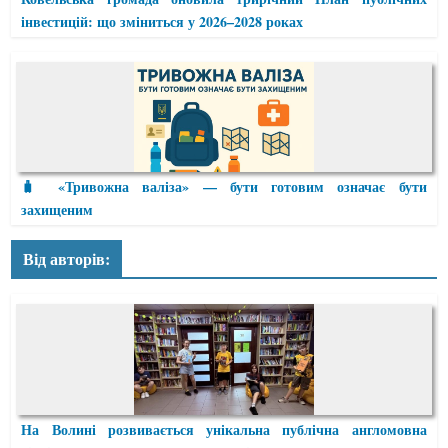
інвестицій: що зміниться у 2026–2028 роках
🧳 «Тривожна валіза» — бути готовим означає бути
захищеним
Від авторів:
На Волині розвивається унікальна публічна англомовна