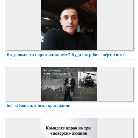
Як допомогти наркозалежному? Куди потрібно звертатися?
Бої за Ковель очима краєзнавця