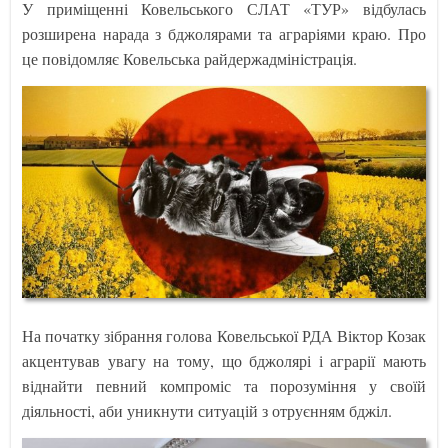
У приміщенні Ковельського СЛАТ «ТУР» відбулась
розширена нарада з бджолярами та аграріями краю. Про
це повідомляє Ковельська райдержадміністрація.
На початку зібрання голова Ковельської РДА Віктор Козак
акцентував увагу на тому, що бджолярі і аграрії мають
віднайти певний компроміс та порозуміння у своїй
діяльності, аби уникнути ситуацій з отруєнням бджіл.