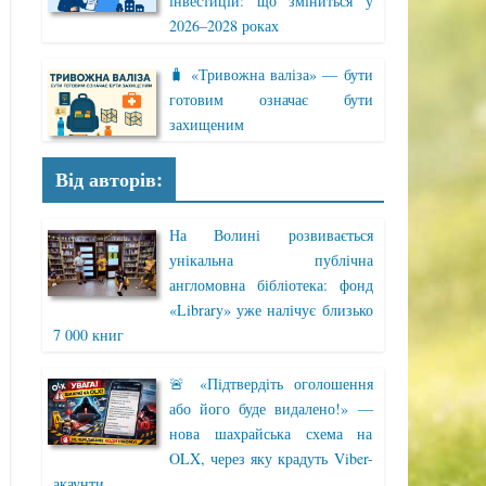
інвестицій: що зміниться у
2026–2028 роках
🧳 «Тривожна валіза» — бути
готовим означає бути
захищеним
Від авторів:
На Волині розвивається
унікальна публічна
англомовна бібліотека: фонд
«Library» уже налічує близько
7 000 книг
🚨 «Підтвердіть оголошення
або його буде видалено!» —
нова шахрайська схема на
OLX, через яку крадуть Viber-
акаунти