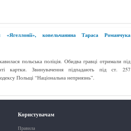
 «Ягеллонії», ковельчанина Тараса Романчука
кавилася польська поліція. Обидва гравці отримали під
ті картки. Звинувачення підпадають під ст. 257
одексу Польщі “Національна неприязнь”.
Користувачам
Правила