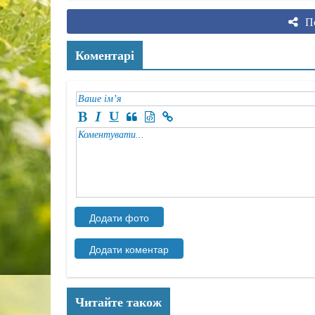
По
Коментарі
Читайте також