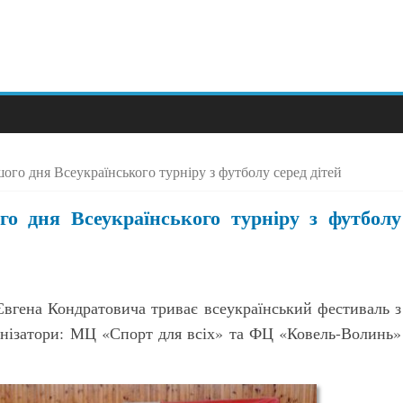
го дня Всеукраїнського турніру з футболу серед дітей
о дня Всеукраїнського турніру з футболу
гена Кондратовича триває всеукраїнський фестиваль з
анізатори: МЦ «Спорт для всіх» та ФЦ «Ковель-Волинь»