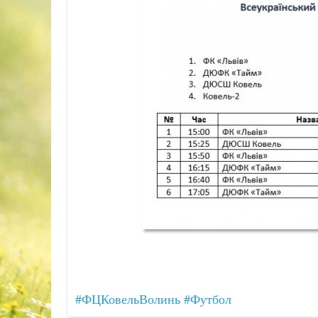
#ФЦКовельВолинь
#Футбол