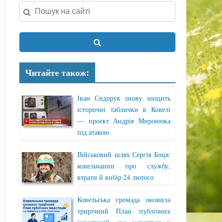
Читайте також:
Іван Сидорук знову нищить
історичні таблички в Ковелі
— проєкт Андрія Миронюка
під атакою
Військовий шлях Сергія Боця:
ковельчанин про службу,
втрати й вибір 24 лютого
Ковельська громада оновила
трирічний План публічних