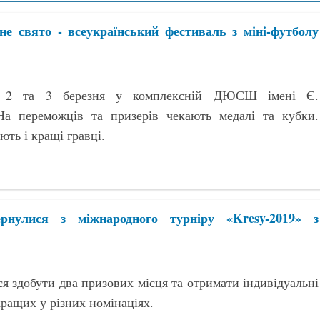
е свято - всеукраїнський фестиваль з міні-футболу
е 2 та 3 березня у комплексній ДЮСШ імені Є.
На переможців та призерів чекають медалі та кубки.
ть і кращі гравці.
рнулися з міжнародного турніру «Kresy-2019» з
я здобути два призових місця та отримати індивідуальні
кращих у різних номінаціях.