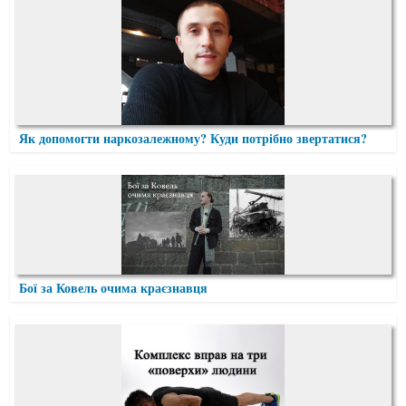
Як допомогти наркозалежному? Куди потрібно звертатися?
Бої за Ковель очима краєзнавця