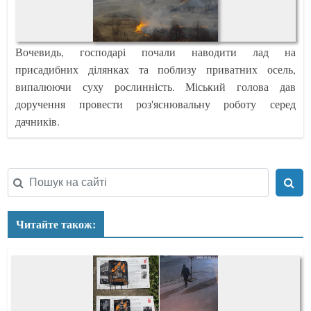
Вочевидь, господарі почали наводити лад на
присадибних ділянках та поблизу приватних осель,
випалюючи суху рослинність. Міський голова дав
доручення провести роз'яснювальну роботу серед
дачників.
Читайте також: