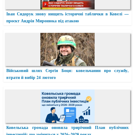
Іван Сидорук знову нищить історичні таблички в Ковелі —
проєкт Андрія Миронюка під атакою
Військовий шлях Сергія Боця: ковельчанин про службу,
втрати й вибір 24 лютого
Ковельська громада оновила трирічний План публічних
інвестицій: що зміниться у 2026–2028 роках