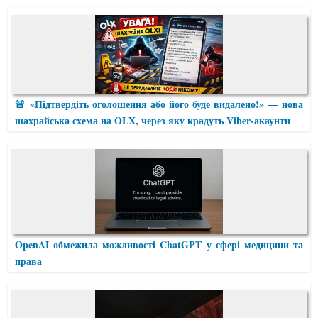
🚨 «Підтвердіть оголошення або його буде видалено!» — нова
шахрайська схема на OLX, через яку крадуть Viber-акаунти
OpenAI обмежила можливості ChatGPT у сфері медицини та
права