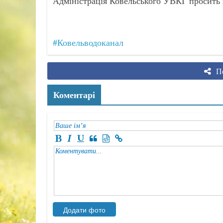
Адміністрація Ковельського УВКГ просить в
#Ковельводоканал
По
Коментарі