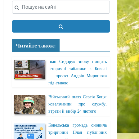
Читайте також:
Іван Сидорук знову нищить
історичні таблички в Ковелі
— проєкт Андрія Миронюка
під атакою
Військовий шлях Сергія Боця:
ковельчанин про службу,
втрати й вибір 24 лютого
Ковельська громада оновила
трирічний План публічних