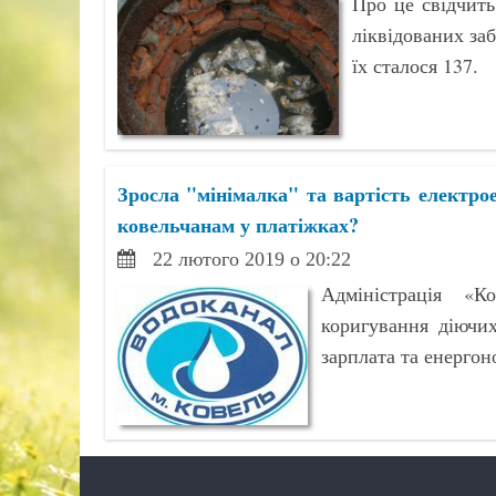
Про це свідчит
ліквідованих за
їх сталося 137.
Зросла "мінімалка" та вартість електрое
ковельчанам у платіжках?
22 лютого 2019 о 20:22
Адміністрація «К
коригування діючи
зарплата та енергон