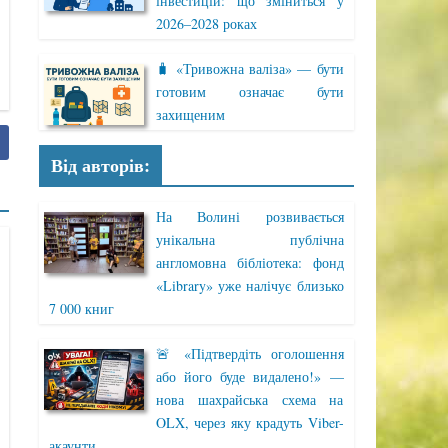
інвестицій: що зміниться у
2026–2028 роках
🧳 «Тривожна валіза» — бути
готовим означає бути
захищеним
Від авторів:
На Волині розвивається
унікальна публічна
англомовна бібліотека: фонд
«Library» уже налічує близько
7 000 книг
🚨 «Підтвердіть оголошення
або його буде видалено!» —
нова шахрайська схема на
OLX, через яку крадуть Viber-
акаунти