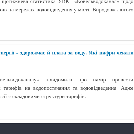
ь щотижнева статистика УВКГ «Ковельводоканал» щодо
боїв на мережах водовідведення у місті. Впродовж лютого
нергії - здорожчає й плата за воду. Які цифри чекати
овельводоканалу» повідомила про намір провести
х тарифів на водопостачання та водовідведення. Адже
осії є складовими структури тарифів.