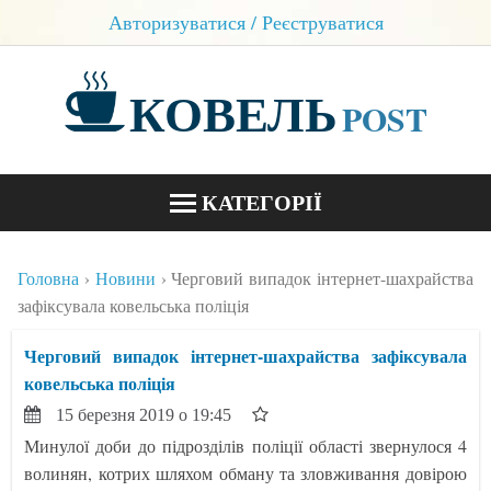
Авторизуватися / Реєструватися
КОВЕЛЬ
POST
КАТЕГОРІЇ
НОВИНИ
Головна
Новини
Черговий випадок інтернет-шахрайства
БЛОГИ
зафіксувала ковельська поліція
КОНТАКТИ
Черговий випадок інтернет-шахрайства зафіксувала
ковельська поліція
15 березня 2019 о 19:45
Минулої доби до підрозділів поліції області звернулося 4
волинян, котрих шляхом обману та зловживання довірою