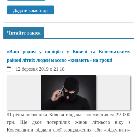
Читайте також
«Ваш родич у поліції»: у Ковелі та Ковельському
районі літніх людей масово «кидають» на гроші
12 березня 2019 о 21:18
81-річна мешканка Ковеля віддала зловмисникам 29 000
грн. Ще двоє потерпілих жінок літнього віку з
Ковельщини віддали свої заощадження, аби «відкупити»