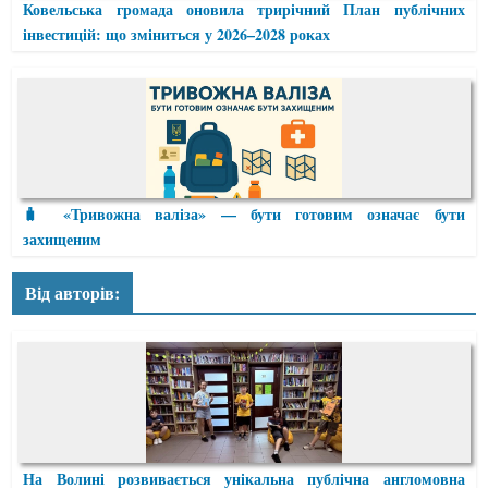
Ковельська громада оновила трирічний План публічних
інвестицій: що зміниться у 2026–2028 роках
🧳 «Тривожна валіза» — бути готовим означає бути
захищеним
Від авторів:
На Волині розвивається унікальна публічна англомовна