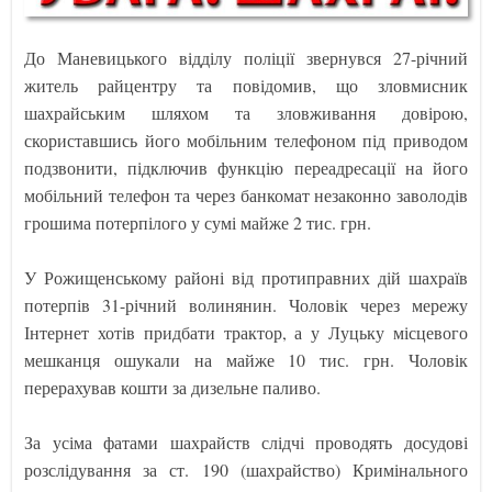
До Маневицького відділу поліції звернувся 27-річний
житель райцентру та повідомив, що зловмисник
шахрайським шляхом та зловживання довірою,
скориставшись його мобільним телефоном під приводом
подзвонити, підключив функцію переадресації на його
мобільний телефон та через банкомат незаконно заволодів
грошима потерпілого у сумі майже 2 тис. грн.
У Рожищенському районі від протиправних дій шахраїв
потерпів 31-річний волинянин. Чоловік через мережу
Інтернет хотів придбати трактор, а у Луцьку місцевого
мешканця ошукали на майже 10 тис. грн. Чоловік
перерахував кошти за дизельне паливо.
За усіма фатами шахрайств слідчі проводять досудові
розслідування за ст. 190 (шахрайство) Кримінального