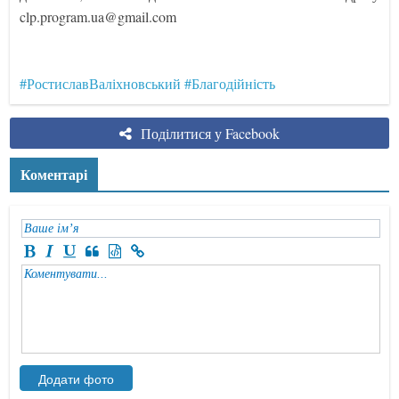
clp.program.ua@gmail.com
#РостиславВаліхновський
#Благодійність
Поділитися у Facebook
Коментарі