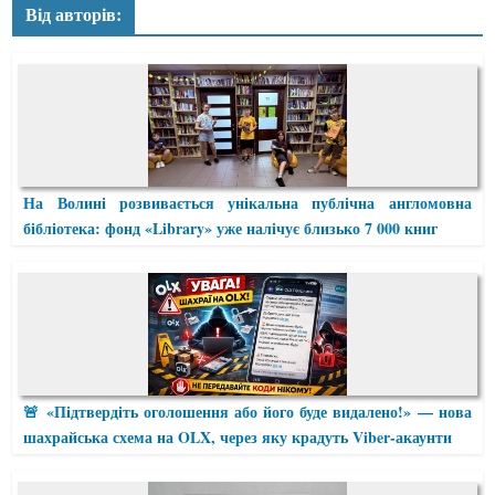
Від авторів:
На Волині розвивається унікальна публічна англомовна
бібліотека: фонд «Library» уже налічує близько 7 000 книг
🚨 «Підтвердіть оголошення або його буде видалено!» — нова
шахрайська схема на OLX, через яку крадуть Viber-акаунти