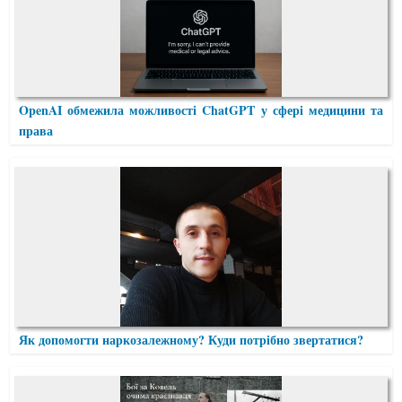
OpenAI обмежила можливості ChatGPT у сфері медицини та
права
Як допомогти наркозалежному? Куди потрібно звертатися?