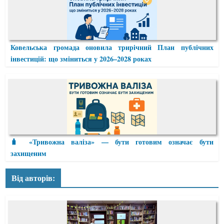
Ковельська громада оновила трирічний План публічних
інвестицій: що зміниться у 2026–2028 роках
🧳 «Тривожна валіза» — бути готовим означає бути
захищеним
Від авторів: