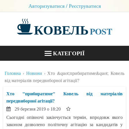
Авторизуватися / Реєструватися
КОВЕЛЬ
POST
КАТЕГОРІЇ
НОВИНИ
Головна
Новини
Хто &quot;прибиратиме&quot; Ковель
БЛОГИ
від матеріалів передвиборної агітації?
КОНТАКТИ
Хто "прибиратиме" Ковель від матеріалів
передвиборної агітації?
29 березня 2019 о 18:20
Сьогодні опівночі закінчується термін, впродовж якого
законом дозволено політичну агітацію за кандидатів у