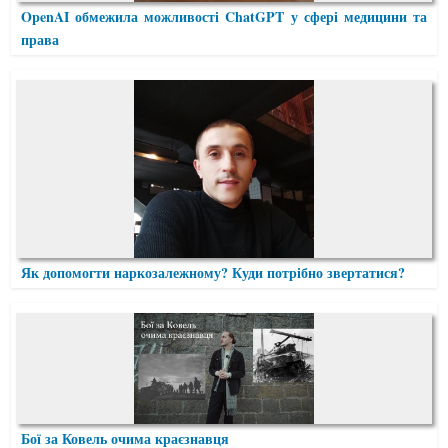
OpenAI обмежила можливості ChatGPT у сфері медицини та
права
Як допомогти наркозалежному? Куди потрібно звертатися?
Бої за Ковель очима краєзнавця