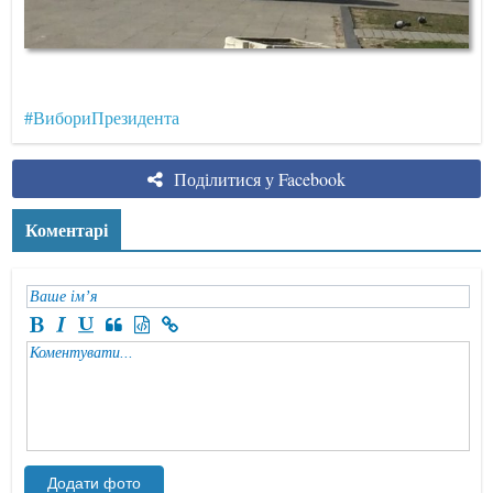
#ВибориПрезидента
Поділитися у Facebook
Коментарі