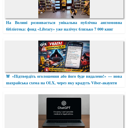
На Волині розвивається унікальна публічна англомовна
бібліотека: фонд «Library» уже налічує близько 7 000 книг
🚨 «Підтвердіть оголошення або його буде видалено!» — нова
шахрайська схема на OLX, через яку крадуть Viber-акаунти