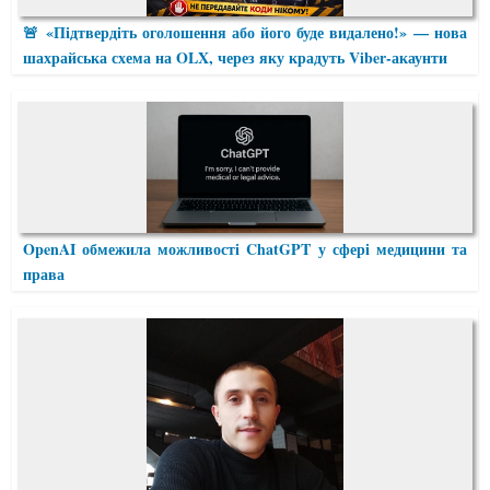
🚨 «Підтвердіть оголошення або його буде видалено!» — нова
шахрайська схема на OLX, через яку крадуть Viber-акаунти
OpenAI обмежила можливості ChatGPT у сфері медицини та
права