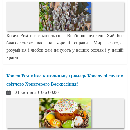
КовельPost вітає ковельчан з Вербною неділею. Хай Бог
благословляє вас на хороші справи. Мир, злагода,
розуміння і любов хай панують у ваших оселях і у нашій
країні!
КовельPost вітає католицьку громаду Ковеля зі святом
світлого Христового Воскресіння!
21 квітня 2019 о 00:00