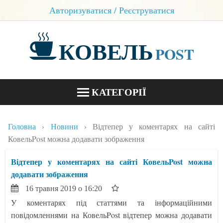
Авторизуватися / Реєструватися
КОВЕЛЬ
POST
КАТЕГОРІЇ
НОВИНИ
Головна
Новини
Відтепер у коментарях на сайті
БЛОГИ
КовельPost можна додавати зображення
КОНТАКТИ
Відтепер у коментарях на сайті КовельPost можна
додавати зображення
16 травня 2019 о 16:20
У коментарях під статтями та інформаційними
повідомленнями на КовельPost відтепер можна додавати