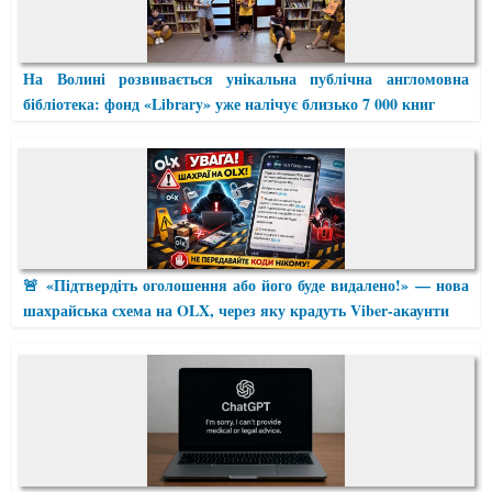
На Волині розвивається унікальна публічна англомовна
бібліотека: фонд «Library» уже налічує близько 7 000 книг
🚨 «Підтвердіть оголошення або його буде видалено!» — нова
шахрайська схема на OLX, через яку крадуть Viber-акаунти