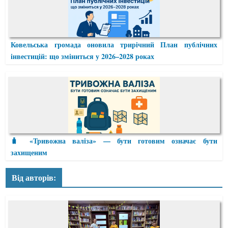
Ковельська громада оновила трирічний План публічних
інвестицій: що зміниться у 2026–2028 роках
🧳 «Тривожна валіза» — бути готовим означає бути
захищеним
Від авторів: