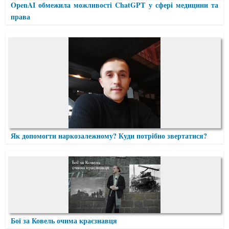
OpenAI обмежила можливості ChatGPT у сфері медицини та
права
Як допомогти наркозалежному? Куди потрібно звертатися?
Бої за Ковель очима краєзнавця