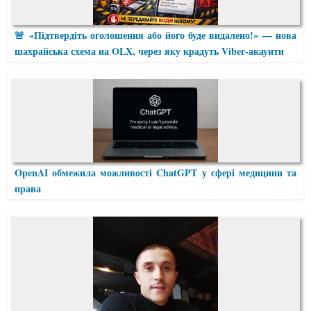
🚨 «Підтвердіть оголошення або його буде видалено!» — нова
шахрайська схема на OLX, через яку крадуть Viber-акаунти
OpenAI обмежила можливості ChatGPT у сфері медицини та
права