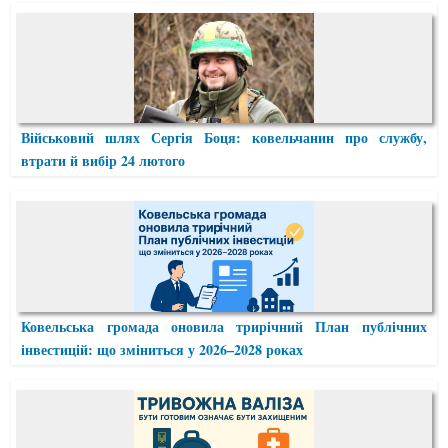
Військовий шлях Сергія Боця: ковельчанин про службу,
втрати й вибір 24 лютого
Ковельська громада оновила трирічний План публічних
інвестицій: що зміниться у 2026–2028 роках