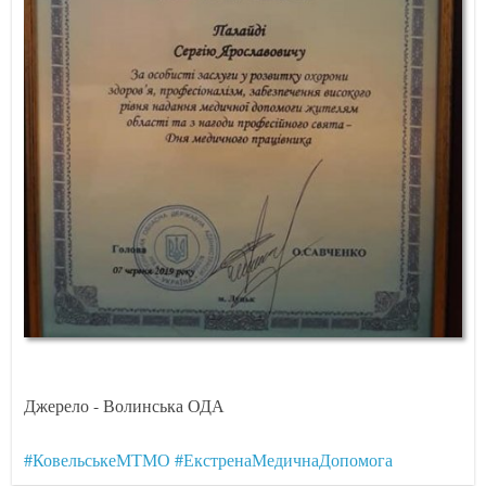
Джерело - Волинська ОДА
#КовельськеМТМО
#ЕкстренаМедичнаДопомога