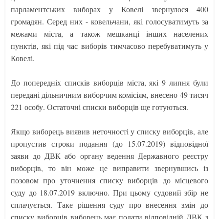
парламентських виборах у Ковелі звернулося 400
громадян. Серед них - ковельчани, які голосуватимуть за
межами міста, а також мешканці інших населених
пунктів, які під час виборів тимчасово перебуватимуть у
Ковелі.
До попередніх списків виборців міста, які 9 липня були
передані дільничним виборчим комісіям, внесено 49 тисяч
221 особу. Остаточні списки виборців ще готуються.
Якщо виборець виявив неточності у списку виборців, але
пропустив строки подання (до 15.07.2019) відповідної
заяви до ДВК або органу ведення Державного реєстру
виборців, то він може це виправити звернувшись із
позовом про уточнення списку виборців до місцевого
суду до 18.07.2019 включно. При цьому судовий збір не
сплачується. Таке рішення суду про внесення змін до
списку виборців виборець має подати відповідній ДВК з