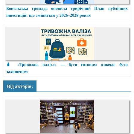
Ковельська громада оновила трирічний План публічних
інвестицій: що зміниться у 2026–2028 роках
🧳 «Тривожна валіза» — бути готовим означає бути
захищеним
Від авторів: