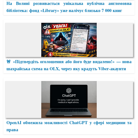
На Волині розвивається унікальна публічна англомовна
бібліотека: фонд «Library» уже налічує близько 7 000 книг
🚨 «Підтвердіть оголошення або його буде видалено!» — нова
шахрайська схема на OLX, через яку крадуть Viber-акаунти
OpenAI обмежила можливості ChatGPT у сфері медицини та
права