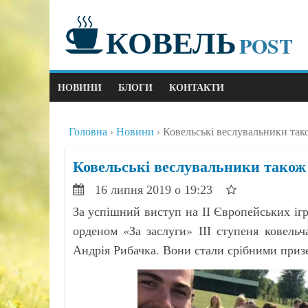
КОВЕЛЬ
POST
НОВИНИ
БЛОГИ
КОНТАКТИ
Головна
Новини
Ковельські веслувальники так
Ковельські веслувальники також 
16 липня 2019 о 19:23
За успішний виступ на ІІ Європейських і
орденом «За заслуги» ІІІ ступеня ковель
Андрія Рибачка. Вони стали срібними призе