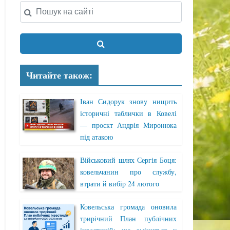
Читайте також:
Іван Сидорук знову нищить
історичні таблички в Ковелі
— проєкт Андрія Миронюка
під атакою
Військовий шлях Сергія Боця:
ковельчанин про службу,
втрати й вибір 24 лютого
Ковельська громада оновила
трирічний План публічних