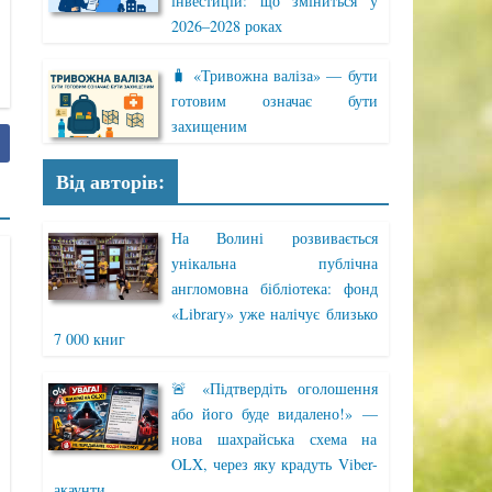
інвестицій: що зміниться у
2026–2028 роках
🧳 «Тривожна валіза» — бути
готовим означає бути
захищеним
Від авторів:
На Волині розвивається
унікальна публічна
англомовна бібліотека: фонд
«Library» уже налічує близько
7 000 книг
🚨 «Підтвердіть оголошення
або його буде видалено!» —
нова шахрайська схема на
OLX, через яку крадуть Viber-
акаунти