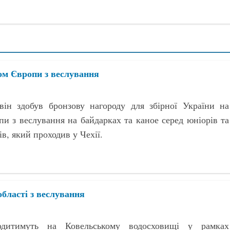
ом Європи з веслування
 він здобув бронзову нагороду для збірної України на
пи з веслування на байдарках та каное серед юніорів та
ів, який проходив у Чехії.
області з веслування
одитимуть на Ковельському водосховищі у рамках