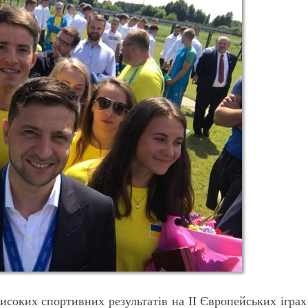
исоких спортивних результатів на II Європейських іграх