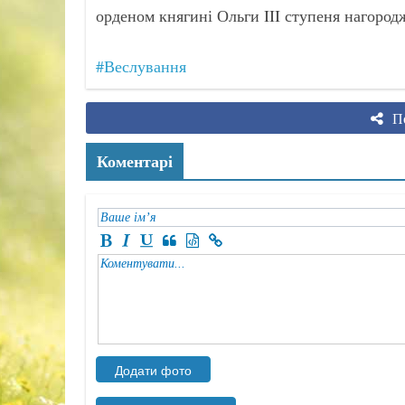
орденом княгині Ольги III ступеня нагород
#Веслування
По
Коментарі