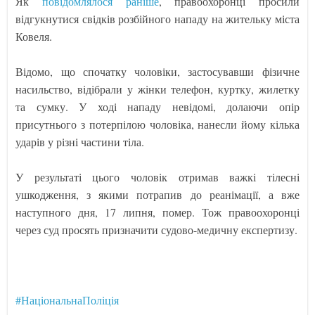
Як
повідомлялося раніше
, правоохоронці просили
відгукнутися свідків розбійного нападу на жительку міста
Ковеля.
Відомо, що спочатку чоловіки, застосувавши фізичне
насильство, відібрали у жінки телефон, куртку, жилетку
та сумку. У ході нападу невідомі, долаючи опір
присутнього з потерпілою чоловіка, нанесли йому кілька
ударів у різні частини тіла.
У результаті цього чоловік отримав важкі тілесні
ушкодження, з якими потрапив до реанімації, а вже
наступного дня, 17 липня, помер. Тож правоохоронці
через суд просять призначити судово-медичну експертизу.
#НаціональнаПоліція