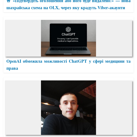
🚨 «Підтвердіть оголошення або його буде видалено!» — нова
шахрайська схема на OLX, через яку крадуть Viber-акаунти
OpenAI обмежила можливості ChatGPT у сфері медицини та
права