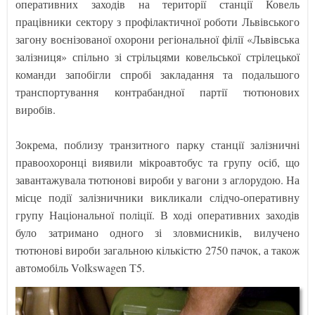
оперативних заходів на території станції Ковель
працівники сектору з профілактичної роботи Львівського
загону воєнізованої охорони регіональної філії «Львівська
залізниця» спільно зі стрільцями ковельської стрілецької
команди запобігли спробі закладання та подальшого
транспортування контрабандної партії тютюнових
виробів.
Зокрема, поблизу транзитного парку станції залізничні
правоохоронці виявили мікроавтобус та групу осіб, що
завантажувала тютюнові вироби у вагони з аглорудою. На
місце події залізничники викликали слідчо-оперативну
групу Національної поліції. В ході оперативних заходів
було затримано одного зі зловмисників, вилучено
тютюнові вироби загальною кількістю 2750 пачок, а також
автомобіль Volkswagen Т5.