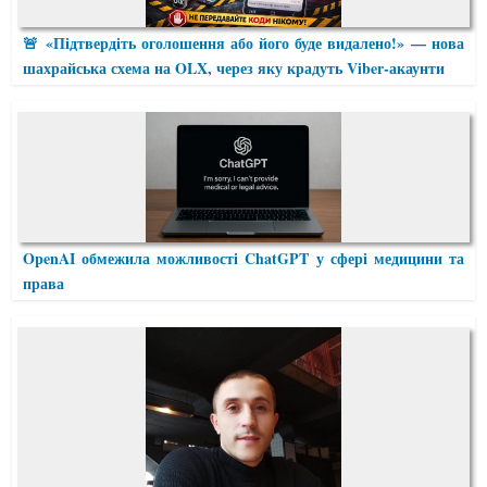
🚨 «Підтвердіть оголошення або його буде видалено!» — нова
шахрайська схема на OLX, через яку крадуть Viber-акаунти
OpenAI обмежила можливості ChatGPT у сфері медицини та
права