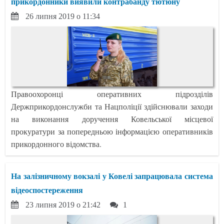
прикордонники виявили контрабанду тютюну
26 липня 2019 о 11:34
Правоохоронці оперативних підрозділів
Держприкордонслужби та Нацполіції здійснювали заходи
на виконання доручення Ковельської місцевої
прокуратури за попередньою інформацією оперативників
прикордонного відомства.
На залізничному вокзалі у Ковелі запрацювала система
відеоспостереження
23 липня 2019 о 21:42
1