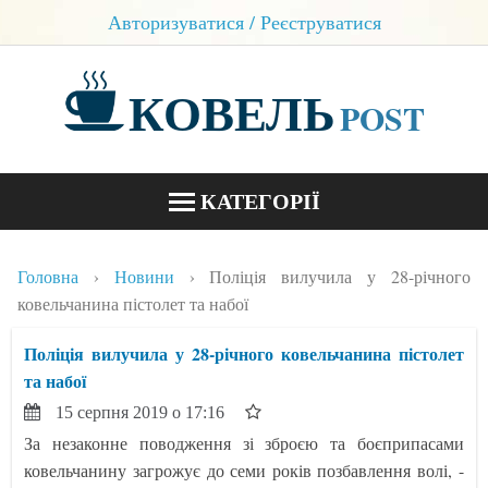
Авторизуватися / Реєструватися
КОВЕЛЬ
POST
КАТЕГОРІЇ
НОВИНИ
Головна
Новини
Поліція вилучила у 28-річного
БЛОГИ
ковельчанина пістолет та набої
КОНТАКТИ
Поліція вилучила у 28-річного ковельчанина пістолет
та набої
15 серпня 2019 о 17:16
За незаконне поводження зі зброєю та боєприпасами
ковельчанину загрожує до семи років позбавлення волі, -