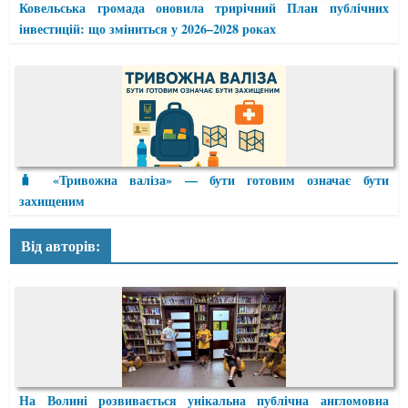
Ковельська громада оновила трирічний План публічних
інвестицій: що зміниться у 2026–2028 роках
🧳 «Тривожна валіза» — бути готовим означає бути
захищеним
Від авторів:
На Волині розвивається унікальна публічна англомовна