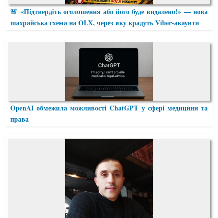
🚨 «Підтвердіть оголошення або його буде видалено!» — нова
шахрайська схема на OLX, через яку крадуть Viber-акаунти
OpenAI обмежила можливості ChatGPT у сфері медицини та
права