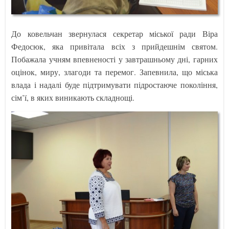
До ковельчан звернулася секретар міської ради Віра
Федосюк, яка привітала всіх з прийдешнім святом.
Побажала учням впевненості у завтрашньому дні, гарних
оцінок, миру, злагоди та перемог. Запевнила, що міська
влада і надалі буде підтримувати підростаюче покоління,
сім’ї, в яких виникають складнощі.