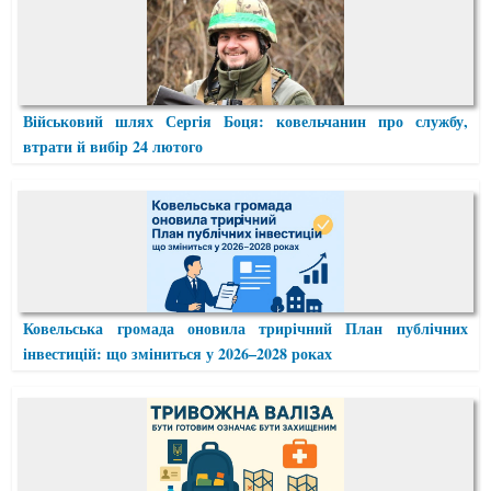
Військовий шлях Сергія Боця: ковельчанин про службу,
втрати й вибір 24 лютого
Ковельська громада оновила трирічний План публічних
інвестицій: що зміниться у 2026–2028 роках