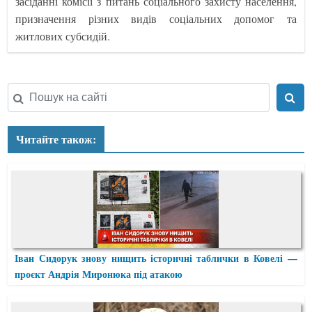
засіданні комісії з питань соціального захисту населення,
призначення різних видів соціальних допомог та
житлових субсидій.
Читайте також:
Іван Сидорук знову нищить історичні таблички в Ковелі —
проєкт Андрія Миронюка під атакою