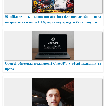
🚨 «Підтвердіть оголошення або його буде видалено!» — нова
шахрайська схема на OLX, через яку крадуть Viber-акаунти
OpenAI обмежила можливості ChatGPT у сфері медицини та
права