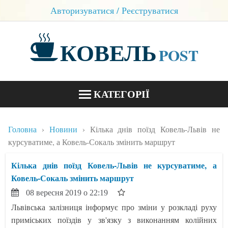
Авторизуватися / Реєструватися
КОВЕЛЬ
POST
КАТЕГОРІЇ
НОВИНИ
Головна
Новини
Кілька днів поїзд Ковель-Львів не
БЛОГИ
курсуватиме, а Ковель-Сокаль змінить маршрут
КОНТАКТИ
Кілька днів поїзд Ковель-Львів не курсуватиме, а
Ковель-Сокаль змінить маршрут
08 вересня 2019 о 22:19
Львівська залізниця інформує про зміни у розкладі руху
приміських поїздів у зв'язку з виконанням колійних