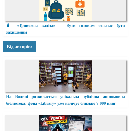
🧳 «Тривожна валіза» — бути готовим означає бути
захищеним
Від авторів:
На Волині розвивається унікальна публічна англомовна
бібліотека: фонд «Library» уже налічує близько 7 000 книг