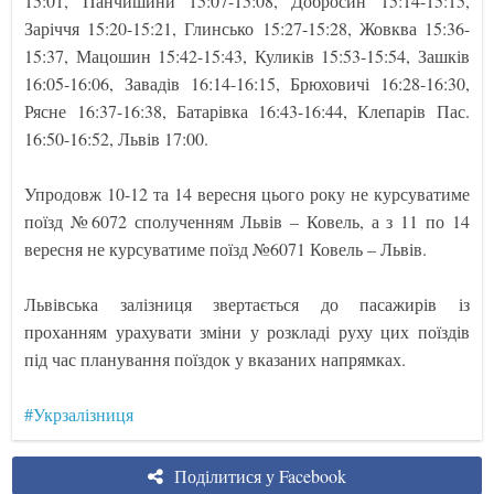
15:01, Панчишини 15:07-15:08, Добросин 15:14-15:15,
Заріччя 15:20-15:21, Глинсько 15:27-15:28, Жовква 15:36-
15:37, Мацошин 15:42-15:43, Куликів 15:53-15:54, Зашків
16:05-16:06, Завадів 16:14-16:15, Брюховичі 16:28-16:30,
Рясне 16:37-16:38, Батарівка 16:43-16:44, Клепарів Пас.
16:50-16:52, Львів 17:00.
Упродовж 10-12 та 14 вересня цього року не курсуватиме
поїзд №6072 сполученням Львів – Ковель, а з 11 по 14
вересня не курсуватиме поїзд №6071 Ковель – Львів.
Львівська залізниця звертається до пасажирів із
проханням урахувати зміни у розкладі руху цих поїздів
під час планування поїздок у вказаних напрямках.
#Укрзалізниця
Поділитися у Facebook