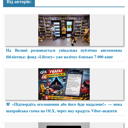
Від авторів:
На Волині розвивається унікальна публічна англомовна
бібліотека: фонд «Library» уже налічує близько 7 000 книг
🚨 «Підтвердіть оголошення або його буде видалено!» — нова
шахрайська схема на OLX, через яку крадуть Viber-акаунти