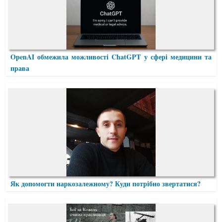
OpenAI обмежила можливості ChatGPT у сфері медицини та
права
Як допомогти наркозалежному? Куди потрібно звертатися?