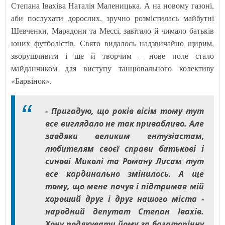
Степана Івахіва Наталія Маленицька. А на новому газоні,
аби послухати дорослих, зручно розмістилась майбутні
Шевченки, Марадони та Мессі, завітало й чимало батьків
юних футболістів. Свято видалось надзвичайно щирим,
зворушливим і ще й творчим – нове поле стало
майданчиком для виступу танцювального колективу
«Барвінок».
- Пригадую, що років вісім тому тут
все виглядало не так привабливо. Але
завдяки великим ентузіастам,
любителям своєї справи батькові і
синові Миколі та Роману Лисам тут
все кардинально змінилось. А ще
тому, що мене почув і підтримав мій
хороший друг і друг нашого міста -
народний депутат Степан Івахів.
Хочу подякувати йому за багаторічну