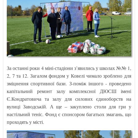
За останні роки 4 міні-стадіони з’явились у школах №№ 1,
2, 7 та 12. Загалом фондом у Ковелі чимало зроблено для
зміцнення спортивної бази. З-поміж іншого - проведено
капітальний ремонт залу комплексної ДЮСШ імені
Є.Кондратовича та залу для силових єдиноборств на
вулиці Заводській. А ще – закуплено столи для гри у
настільний теніс. Фонд є спонсором багатьох змагань, що
проходять у місті.