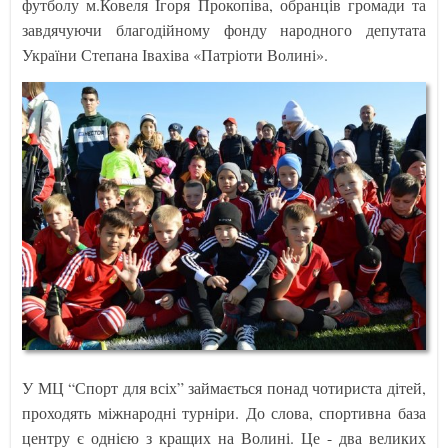
футболу м.Ковеля Ігоря Прокопіва, обранців громади та
завдячуючи благодійному фонду народного депутата
України Степана Івахіва «Патріоти Волині».
У МЦ “Спорт для всіх” займається понад чотириста дітей,
проходять міжнародні турніри. До слова, спортивна база
центру є однією з кращих на Волині. Це - два великих