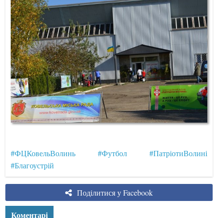
#ФЦКовельВолинь
#Футбол
#ПатріотиВолині
#Благоустрій
Поділитися у Facebook
Коментарі