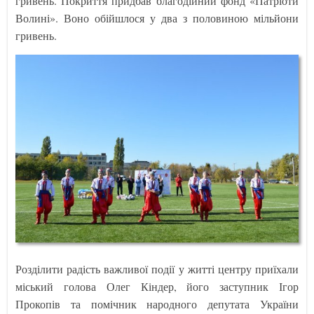
гривень. Покриття придбав благодійний фонд «Патріоти
Волині». Воно обійшлося у два з половиною мільйони
гривень.
Розділити радість важливої події у житті центру приїхали
міський голова Олег Кіндер, його заступник Ігор
Прокопів та помічник народного депутата України