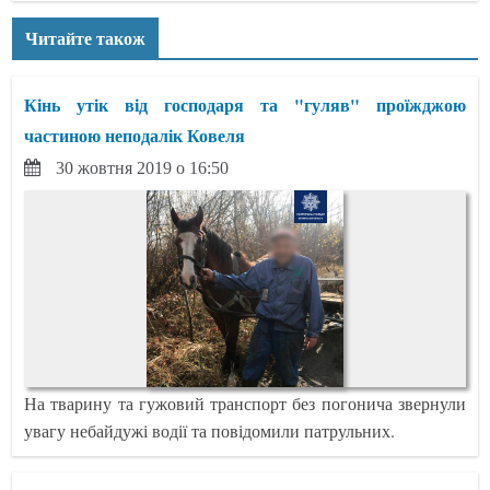
Читайте також
Кінь утік від господаря та "гуляв" проїжджою
частиною неподалік Ковеля
30 жовтня 2019 о 16:50
На тварину та гужовий транспорт без погонича звернули
увагу небайдужі водії та повідомили патрульних.