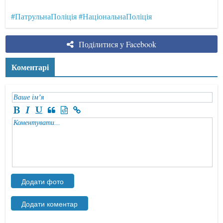
#ПатрульнаПоліція
#НаціональнаПоліція
Поділитися у Facebook
Коментарі