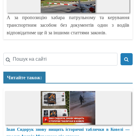
А за пропозицію хабара патрульному та керування
транспортним засобом без документів один з водіїв
відповідатиме ще й за іншими статтями законів.
Читайте також:
Іван Сидорук знову нищить історичні таблички в Ковелі —