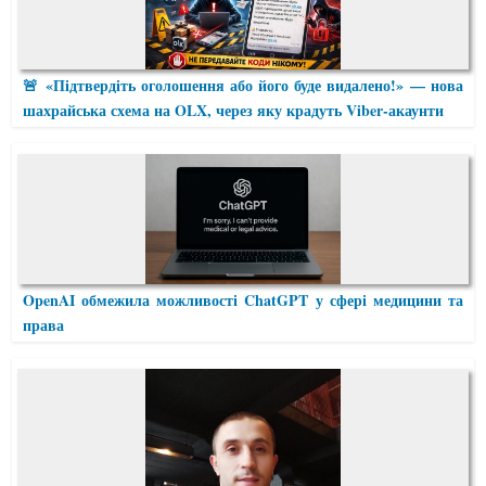
🚨 «Підтвердіть оголошення або його буде видалено!» — нова
шахрайська схема на OLX, через яку крадуть Viber-акаунти
OpenAI обмежила можливості ChatGPT у сфері медицини та
права