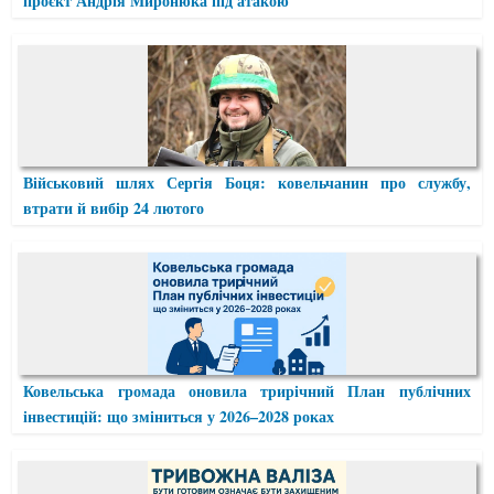
проєкт Андрія Миронюка під атакою
Військовий шлях Сергія Боця: ковельчанин про службу,
втрати й вибір 24 лютого
Ковельська громада оновила трирічний План публічних
інвестицій: що зміниться у 2026–2028 роках