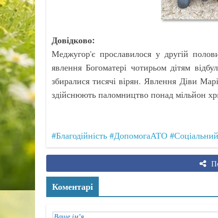
Довідково:
Меджугор'є прославилося у другій полов
явлення Богоматері чотирьом дітям відбу
збиралися тисячі вірян. Явлення Діви Мар
здійснюють паломництво понад мільйон хрис
#Благодійність
#ДопомогаАТО
#Соціальний
По
Коментарі