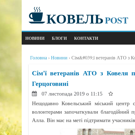
КОВЕЛЬ
POST
НОВИНИ
БЛОГИ
КОНТАКТИ
Головна
Новини
Сім&#039;ї ветеранів АТО з Ко
Сім'ї ветеранів АТО з Ковеля п
Герцоговині
07 листопада 2019 о 11:15
Нещодавно Ковельський міський центр со
волонтерами започаткували благодійний п
Алла. Він має на меті підтримати учасникі