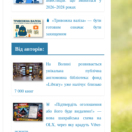
інвестицій: що зміниться у
2026–2028 роках
🧳 «Тривожна валіза» — бути
готовим означає бути
захищеним
Від авторів:
На Волині розвивається
унікальна публічна
англомовна бібліотека: фонд
«Library» уже налічує близько
7 000 книг
🚨 «Підтвердіть оголошення
або його буде видалено!» —
нова шахрайська схема на
OLX, через яку крадуть Viber-
акаунти