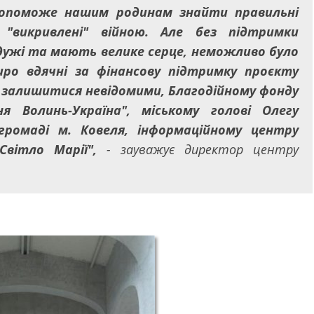
допоможе нашим родинам знайти правильні
 "викривлені" війною. Але без підтримки
йдужі та мають велике серце, неможливо було
иро вдячні за фінансову підтримку проєкту
 залишитися невідомими, Благодійному фонду
 Волинь-Україна", міському голові Олегу
 громаді м. Ковеля, інформаційному центру
Світло Марії",
- зауважує директор центру