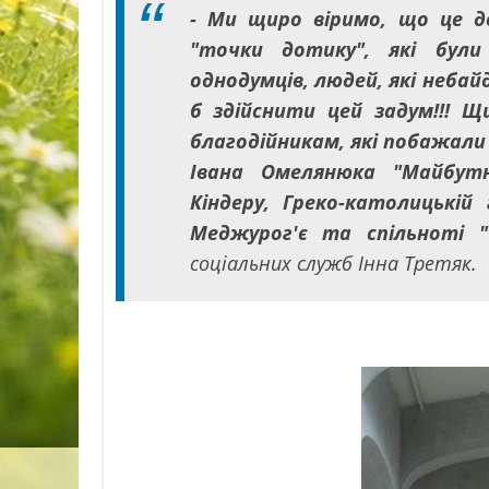
- Ми щиро віримо, що це 
"точки дотику", які були
однодумців, людей, які неба
б здійснити цей задум!!! Щ
благодійникам, які побажали
Івана Омелянюка "Майбутня
Кіндеру, Греко-католицькій
Меджурог'є та спільноті "
соціальних служб Інна Третяк.