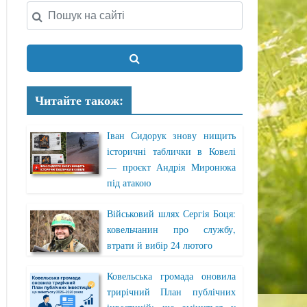
Читайте також:
Іван Сидорук знову нищить
історичні таблички в Ковелі
— проєкт Андрія Миронюка
під атакою
Військовий шлях Сергія Боця:
ковельчанин про службу,
втрати й вибір 24 лютого
Ковельська громада оновила
трирічний План публічних