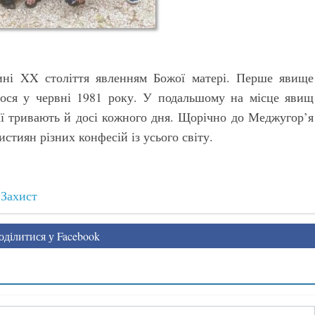
ині XX століття явленням Божої матері. Перше явище
лося у червні 1981 року. У подальшому на місце явищ
ії тривають й досі кожного дня. Щорічно до Меджугор’я
тиян різних конфесій із усього світу.
Захист
ділитися у Facebook