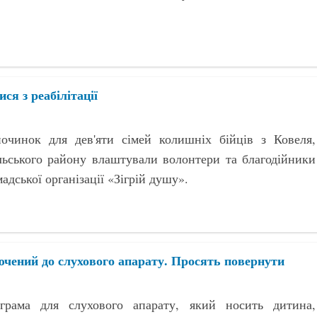
ся з реабілітації
починок для дев'яти сімей колишніх бійців з Ковеля,
льського району влаштували волонтери та благодійники
адської організації «Зігрій душу».
ючений до слухового апарату. Просять повернути
грама для слухового апарату, який носить дитина,