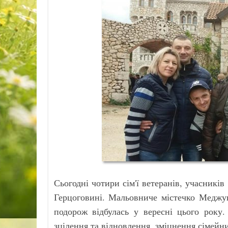
Сьогодні чотири сім'ї ветеранів, учасників
Герцоговині. Мальовниче містечко Меджуг
подорож відбулась у вересні цього року.
зцілення та відновлення, зміцнення сімейни