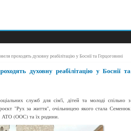
веля проходять духовну реабілітацію у Боснії та Герцоговині
роходять духовну реабілітацію у Боснії та
ціальних служб для сім'ї, дітей та молоді спільно з
роєкт "Рух за життя", очільницею якого стала Семенюк
в АТО (ООС) та їх родини.