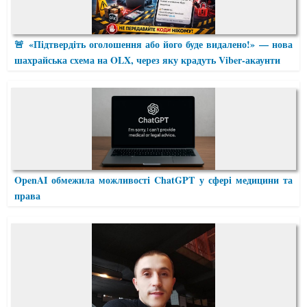
🚨 «Підтвердіть оголошення або його буде видалено!» — нова
шахрайська схема на OLX, через яку крадуть Viber-акаунти
OpenAI обмежила можливості ChatGPT у сфері медицини та
права