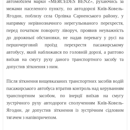
автомобілем марки «МERCEDES BENZ», рухаючись за
межами населеного пункту, по автодорозі Київ-Ковель-
Ягодин, поблизу села Орлівка Сарненського району, у
напрямку нерівнозначного нерегульованого перехрестя,
перед початком повороту ліворуч, проявив неуважність
до дорожньої обстановки, не надав перевагу у русі на
першочерговий проїзд перехрестя пасажирському
автобусу, який наближався по головній дорозі, а раптово
виїхав на смугу руху даного транспортного засобу та
допустив зіткнення з ним.
Після зіткнення вищевказаних транспортних засобів водій
пасажирського автобуса втратив контроль над керуванням
транспортним засобом, по інерції виїхав на смугу
зустрічного руху автодороги сполученням Київ-Ковель-
Ягодин, де допустив зіткнення із зустрічним сідловим
тягачем з напівпричепом.