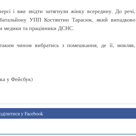
ерсі і вже звідти затягнули жінку всередину. До речі,
 батальйону УПП Костянтин Тарасюк, який випадково
ли медики та працівники ДСНС.
 таким чином вибратись з помешкання, де її, мовляв,
ка у Фейсбук)
ділитися у Facebook