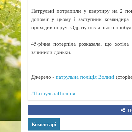
Патрульні потрапили у квартиру на 2 пов
допоміг у цьому і заступник командира
проходив поруч. Одразу після цього прибу
45-річна потерпіла розказала, що хотіла
зачинили доньки.
Джерело -
патрульна поліція Волині
(сторін
#ПатрульнаПоліція
По
Коментарі