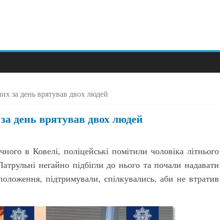
них за день врятував двох людей
 за день врятував двох людей
ного в Ковелі, поліцейські помітили чоловіка літнього
Патрульні негайно підбігли до нього та почали надавати
положення, підтримували, спілкувались, аби не втратив