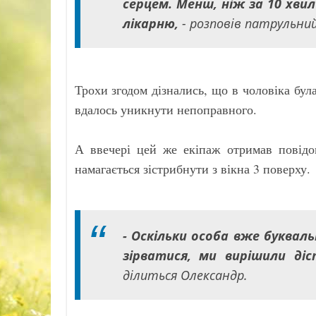
серцем. Менш, ніж за 10 хвил
лікарню,
- розповів патрульни
Трохи згодом дізнались, що в чоловіка була
вдалось уникнути непоправного.
А ввечері цей же екіпаж отримав повідо
намагається зістрибнути з вікна 3 поверху.
- Оскільки особа вже букваль
зірватися, ми вирішили ді
ділиться Олександр.