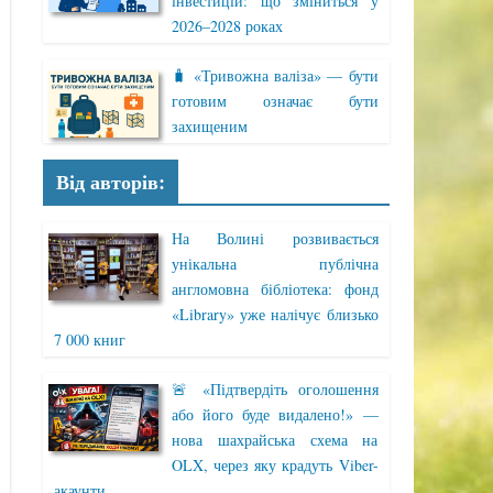
інвестицій: що зміниться у
2026–2028 роках
🧳 «Тривожна валіза» — бути
готовим означає бути
захищеним
Від авторів:
На Волині розвивається
унікальна публічна
англомовна бібліотека: фонд
«Library» уже налічує близько
7 000 книг
🚨 «Підтвердіть оголошення
або його буде видалено!» —
нова шахрайська схема на
OLX, через яку крадуть Viber-
акаунти