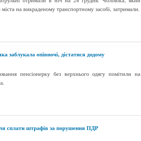
атрульні отримали в ніч на 24 грудня. Чоловіка, який
 міста на викраденому транспортному засобі, затримали.
яка заблукала опівночі, дістатися додому
ювання пенсіонерку без верхнього одягу помітили на
а.
для сплати штрафів за порушення ПДР