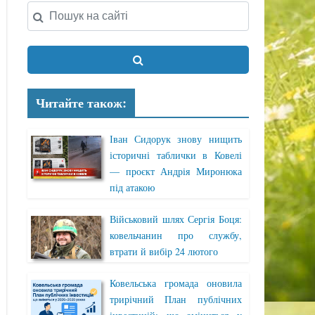
Читайте також:
Іван Сидорук знову нищить
історичні таблички в Ковелі
— проєкт Андрія Миронюка
під атакою
Військовий шлях Сергія Боця:
ковельчанин про службу,
втрати й вибір 24 лютого
Ковельська громада оновила
трирічний План публічних