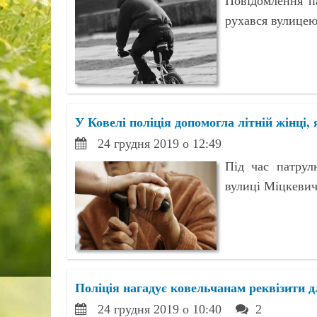
Повідомлення п
рухався вулицею
У Ковелі поліція допомогла літній жінці, 
24 грудня 2019 о 12:49
Під час патрул
вулиці Міцкевич
Поліція нагадує ковельчанам реквізити 
24 грудня 2019 о 10:40
2