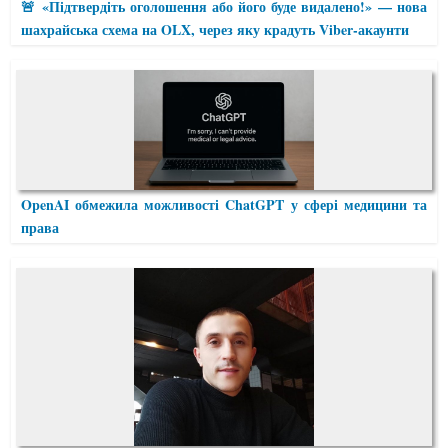
🚨 «Підтвердіть оголошення або його буде видалено!» — нова
шахрайська схема на OLX, через яку крадуть Viber-акаунти
OpenAI обмежила можливості ChatGPT у сфері медицини та
права