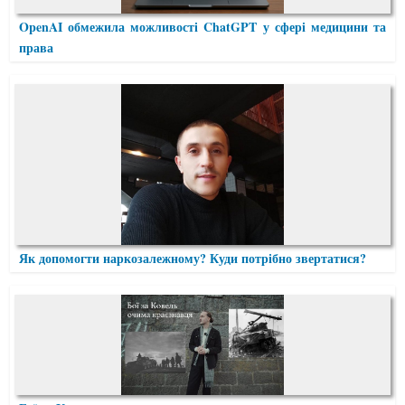
OpenAI обмежила можливості ChatGPT у сфері медицини та
права
Як допомогти наркозалежному? Куди потрібно звертатися?