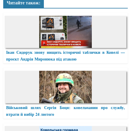
Читайте також:
Іван Сидорук знову нищить історичні таблички в Ковелі —
проєкт Андрія Миронюка під атакою
Військовий шлях Сергія Боця: ковельчанин про службу,
втрати й вибір 24 лютого