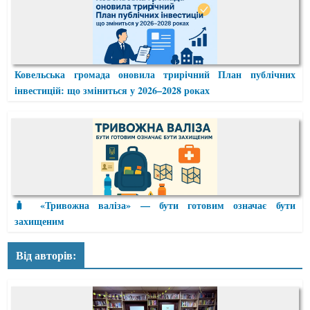
Ковельська громада оновила трирічний План публічних
інвестицій: що зміниться у 2026–2028 роках
🧳 «Тривожна валіза» — бути готовим означає бути
захищеним
Від авторів: