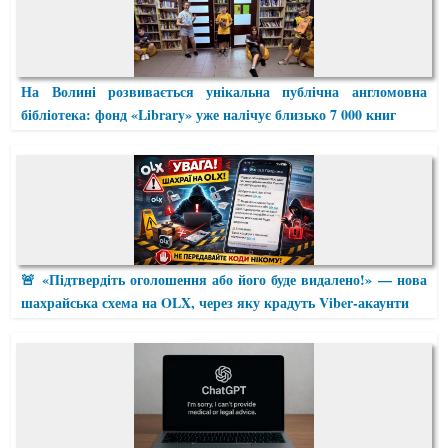
На Волині розвивається унікальна публічна англомовна
бібліотека: фонд «Library» уже налічує близько 7 000 книг
🚨 «Підтвердіть оголошення або його буде видалено!» — нова
шахрайська схема на OLX, через яку крадуть Viber-акаунти