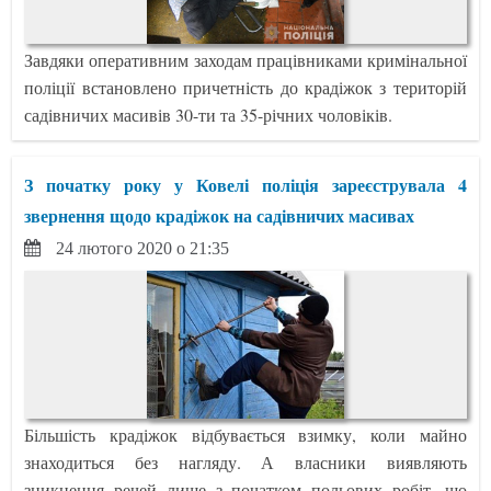
Завдяки оперативним заходам працівниками кримінальної
поліції встановлено причетність до крадіжок з територій
садівничих масивів 30-ти та 35-річних чоловіків.
З початку року у Ковелі поліція зареєструвала 4
звернення щодо крадіжок на садівничих масивах
24 лютого 2020 о 21:35
Більшість крадіжок відбувається взимку, коли майно
знаходиться без нагляду. А власники виявляють
зникнення речей лише з початком польових робіт, що