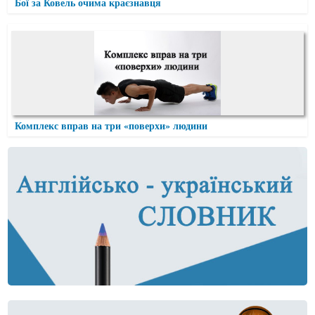
Бої за Ковель очима краєзнавця
Комплекс вправ на три «поверхи» людини