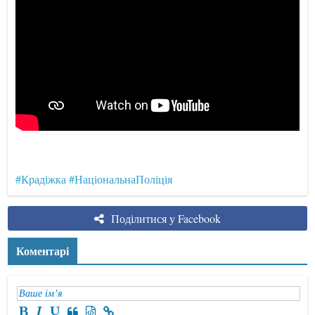
#Крадіжка
#НаціональнаПоліція
Поділитися у Facebook
Коментарі