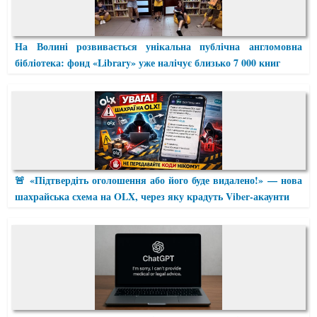
На Волині розвивається унікальна публічна англомовна
бібліотека: фонд «Library» уже налічує близько 7 000 книг
🚨 «Підтвердіть оголошення або його буде видалено!» — нова
шахрайська схема на OLX, через яку крадуть Viber-акаунти