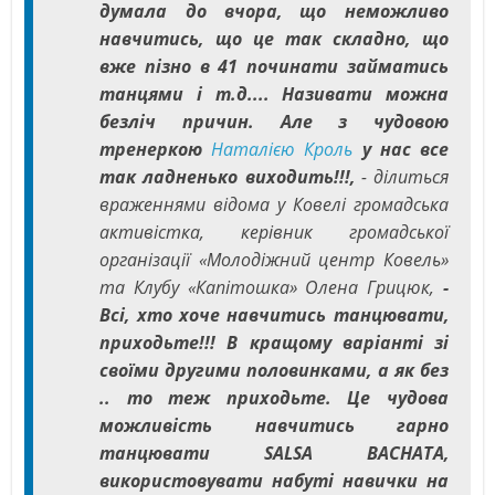
думала до вчора, що неможливо
навчитись, що це так складно, що
вже пізно в 41 починати займатись
танцями і т.д.... Називати можна
безліч причин. Але з чудовою
тренеркою
Наталією Кроль
у нас все
так ладненько виходить!!!,
- ділиться
враженнями відома у Ковелі громадська
активістка, керівник громадської
організації «Молодіжний центр Ковель»
та Клубу «Капітошка» Олена Грицюк,
-
Всі, хто хоче навчитись танцювати,
приходьте!!! В кращому варіанті зі
своїми другими половинками, а як без
.. то теж приходьте. Це чудова
можливість навчитись гарно
танцювати SALSA BACHATA,
використовувати набуті навички на