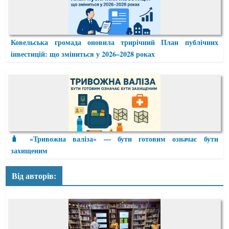
Ковельська громада оновила трирічний План публічних
інвестицій: що зміниться у 2026–2028 роках
🧳 «Тривожна валіза» — бути готовим означає бути
захищеним
Від авторів: