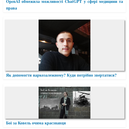
OpenAI обмежила можливості ChatGPT у сфері медицини та
права
Як допомогти наркозалежному? Куди потрібно звертатися?
Бої за Ковель очима краєзнавця