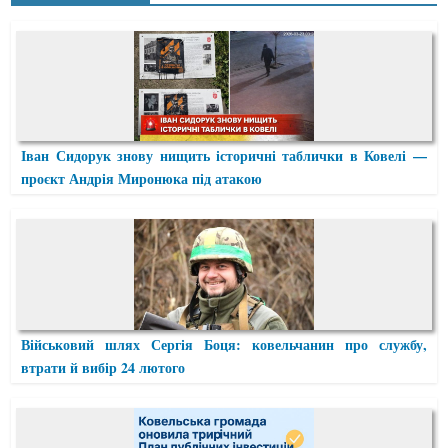
Іван Сидорук знову нищить історичні таблички в Ковелі —
проєкт Андрія Миронюка під атакою
Військовий шлях Сергія Боця: ковельчанин про службу,
втрати й вибір 24 лютого