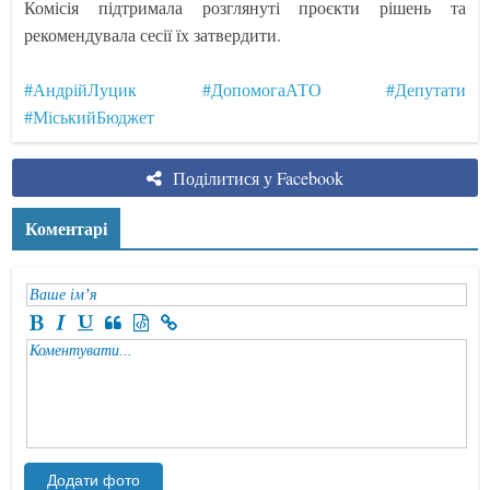
Комісія підтримала розглянуті проєкти рішень та
рекомендувала сесії їх затвердити.
#АндрійЛуцик
#ДопомогаАТО
#Депутати
#МіськийБюджет
Поділитися у Facebook
Коментарі