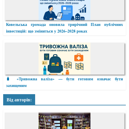
Ковельська громада оновила трирічний План публічних
інвестицій: що зміниться у 2026–2028 роках
🧳 «Тривожна валіза» — бути готовим означає бути
захищеним
Від авторів: