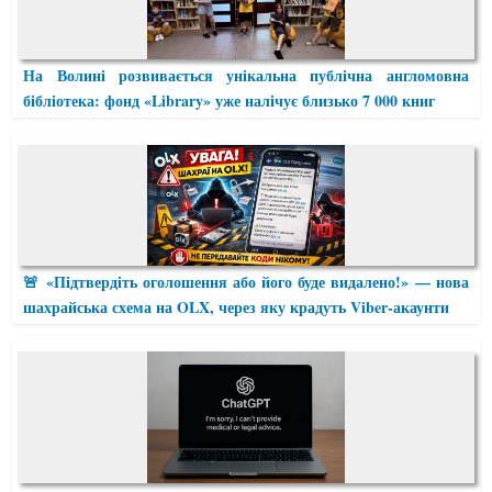
На Волині розвивається унікальна публічна англомовна
бібліотека: фонд «Library» уже налічує близько 7 000 книг
🚨 «Підтвердіть оголошення або його буде видалено!» — нова
шахрайська схема на OLX, через яку крадуть Viber-акаунти