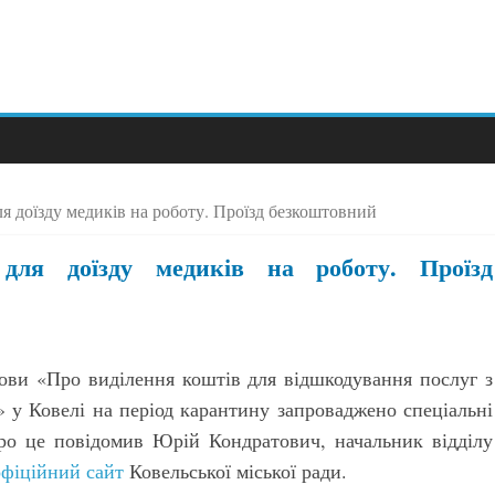
я доїзду медиків на роботу. Проїзд безкоштовний
для доїзду медиків на роботу. Проїзд
лови «Про виділення коштів для відшкодування послуг з
» у Ковелі на період карантину запроваджено спеціальні
ро це повідомив Юрій Кондратович, начальник відділу
офіційний сайт
Ковельської міської ради.