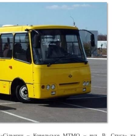
 «Сільмаш – Ковельське МТМО – вул. В. Стуса» та