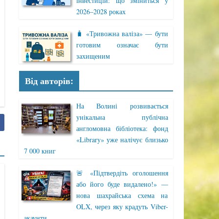
інвестицій: що зміниться у
2026–2028 роках
🧳 «Тривожна валіза» — бути
готовим означає бути
захищеним
Від авторів:
На Волині розвивається
унікальна публічна
англомовна бібліотека: фонд
«Library» уже налічує близько
7 000 книг
🚨 «Підтвердіть оголошення
або його буде видалено!» —
нова шахрайська схема на
OLX, через яку крадуть Viber-
акаунти