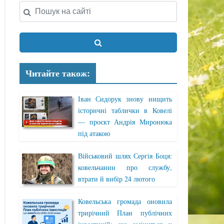
Читайте також:
Іван Сидорук знову нищить
історичні таблички в Ковелі
— проєкт Андрія Миронюка
під атакою
Військовий шлях Сергія Боця:
ковельчанин про службу,
втрати й вибір 24 лютого
Ковельська громада оновила
трирічний План публічних