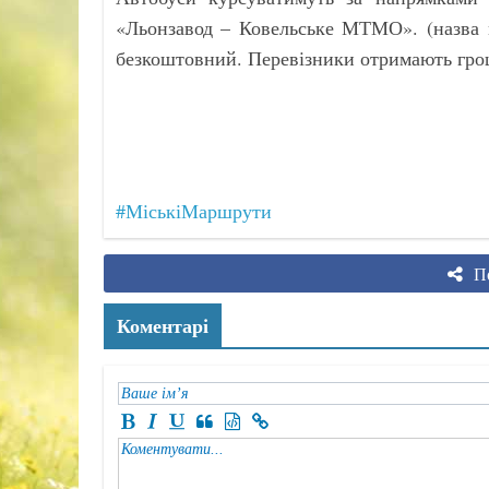
«Льонзавод – Ковельське МТМО». (назва м
безкоштовний. Перевізники отримають грош
#МіськіМаршрути
По
Коментарі