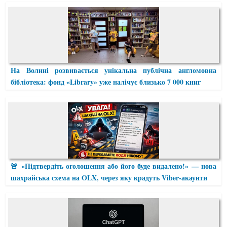
На Волині розвивається унікальна публічна англомовна
бібліотека: фонд «Library» уже налічує близько 7 000 книг
🚨 «Підтвердіть оголошення або його буде видалено!» — нова
шахрайська схема на OLX, через яку крадуть Viber-акаунти