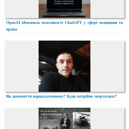
OpenAI обмежила можливості ChatGPT у сфері медицини та
права
Як допомогти наркозалежному? Куди потрібно звертатися?