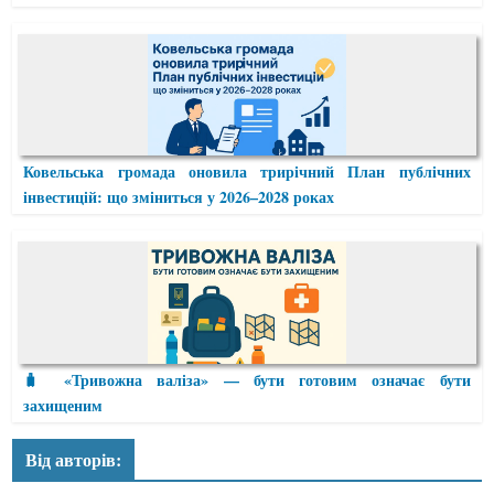
Ковельська громада оновила трирічний План публічних
інвестицій: що зміниться у 2026–2028 роках
🧳 «Тривожна валіза» — бути готовим означає бути
захищеним
Від авторів: