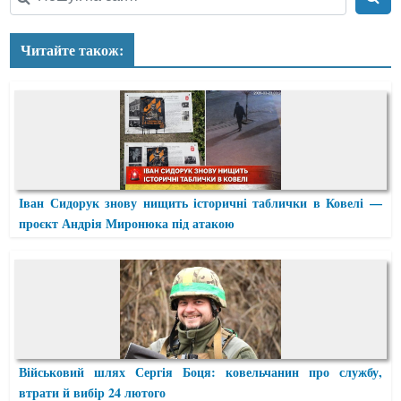
Читайте також:
Іван Сидорук знову нищить історичні таблички в Ковелі —
проєкт Андрія Миронюка під атакою
Військовий шлях Сергія Боця: ковельчанин про службу,
втрати й вибір 24 лютого