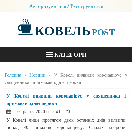
Авторизуватися / Реєструватися
КОВЕЛЬ
POST
КАТЕГОРІЇ
НОВИНИ
Головна
Новини
У Ковелі виявили коронавірус у
БЛОГИ
священника і прихожан однієї церкви
КОНТАКТИ
У Ковелі виявили коронавірус у священника і
прихожан однієї церкви
10 травня 2020 о 12:41
У Ковелі лише протягом двох останніх днів виявили
понад 30 випадків коронавірусу. Спалах хвороби