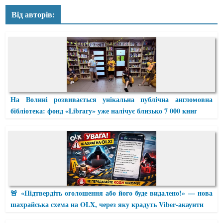
Від авторів:
На Волині розвивається унікальна публічна англомовна
бібліотека: фонд «Library» уже налічує близько 7 000 книг
🚨 «Підтвердіть оголошення або його буде видалено!» — нова
шахрайська схема на OLX, через яку крадуть Viber-акаунти