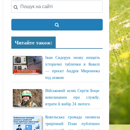
Читайте також:
Іван Сидорук знову нищить
історичні таблички в Ковелі
— проєкт Андрія Миронюка
під атакою
Військовий шлях Сергія Боця:
ковельчанин про службу,
втрати й вибір 24 лютого
Ковельська громада оновила
трирічний План публічних