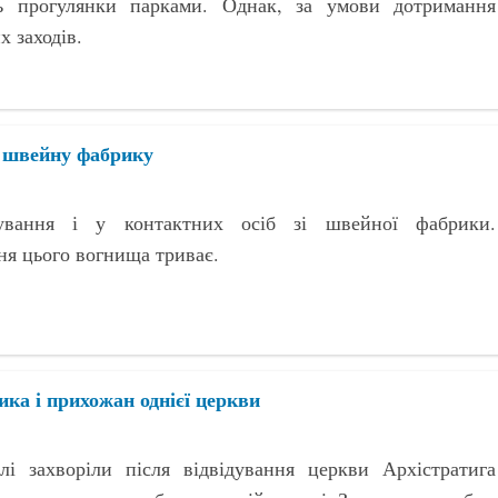
ь прогулянки парками. Однак, за умови дотримання
х заходів.
и швейну фабрику
ування і у контактних осіб зі швейної фабрики.
ня цього вогнища триває.
ка і прихожан однієї церкви
лі захворіли після відвідування церкви Архістратига