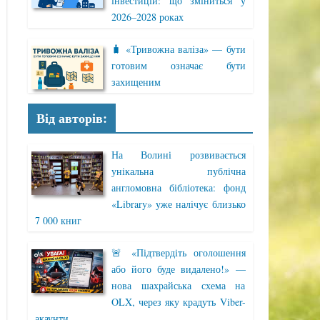
інвестицій: що зміниться у
2026–2028 роках
🧳 «Тривожна валіза» — бути
готовим означає бути
захищеним
Від авторів:
На Волині розвивається
унікальна публічна
англомовна бібліотека: фонд
«Library» уже налічує близько
7 000 книг
🚨 «Підтвердіть оголошення
або його буде видалено!» —
нова шахрайська схема на
OLX, через яку крадуть Viber-
акаунти