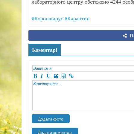
лабораторного центру обстежено 4244 особи,
#Коронавірус
#Карантин
По
Коментарі