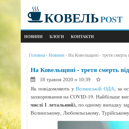
КОВЕЛЬ
POST
НОВИНИ
БЛОГИ
КОНТАКТИ
Головна
Новини
На Ковельщині - третя смерть 
На Ковельщині - третя смерть від
18 травня 2020 о 10:39
Як повідомляють у
Волинській ОДА
, за о
захворювання на COVID-19. Найбільше вип
числі 1 летальний),
по одному випадку зар
Волинському, Любомльському, Турійському