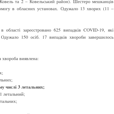
– Ковель та 2 – Ковельський район). Шестеро мешканців
омогу в обласних установах. Одужало 13 хворих (11 –
 в області зареєстровано 625 випадків COVID-19, які
 Одужало 150 осіб. 17 випадків хвороби завершилось
а хвороба виявлена:
х;
альних;
му числі 3 летальних;
 1 летальний;
етальних;