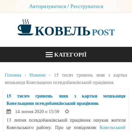
Авторизуватися / Реєструватися
КОВЕЛЬ
POST
КАТЕГОРІЇ
НОВИНИ
Головна
Новини
15 тисяч гривень зняв з картки
БЛОГИ
мешканця Ковельщини псевдобанківський працівник
КОНТАКТИ
15 тисяч гривень зняв з картки мешканця
Ковельщини псевдобанківський працівник
14 липня 2020 о 15:59
13 липня псевдобанківський працівник ошукав жителя
Ковельського району. Про це повідомляє
Ковельський