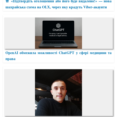
🚨 «Підтвердіть оголошення або його буде видалено!» — нова
шахрайська схема на OLX, через яку крадуть Viber-акаунти
OpenAI обмежила можливості ChatGPT у сфері медицини та
права