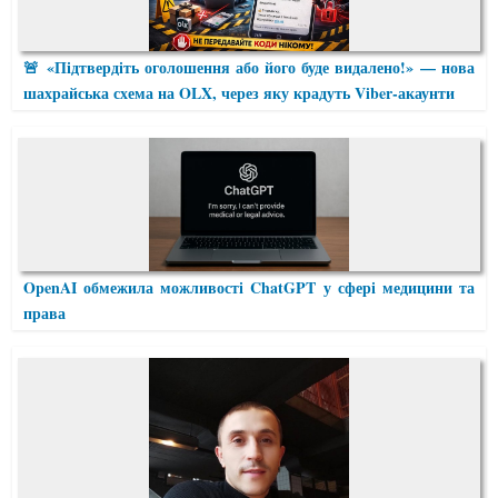
🚨 «Підтвердіть оголошення або його буде видалено!» — нова
шахрайська схема на OLX, через яку крадуть Viber-акаунти
OpenAI обмежила можливості ChatGPT у сфері медицини та
права