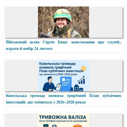
Військовий шлях Сергія Боця: ковельчанин про службу,
втрати й вибір 24 лютого
Ковельська громада оновила трирічний План публічних
інвестицій: що зміниться у 2026–2028 роках