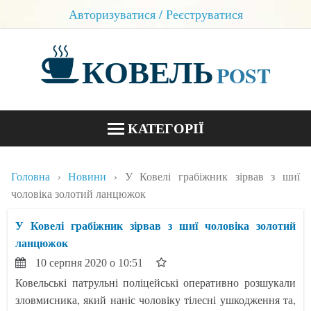
Авторизуватися / Реєструватися
КОВЕЛЬ
POST
КАТЕГОРІЇ
НОВИНИ
Головна
Новини
У Ковелі грабіжник зірвав з шиї
БЛОГИ
чоловіка золотий ланцюжок
КОНТАКТИ
У Ковелі грабіжник зірвав з шиї чоловіка золотий
ланцюжок
10 серпня 2020 о 10:51
Ковельські патрульні поліцейські оперативно розшукали
зловмисника, який наніс чоловіку тілесні ушкодження та,