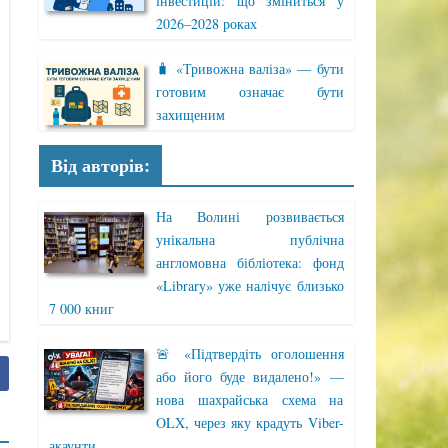
інвестицій: що зміниться у
2026–2028 роках
🧳 «Тривожна валіза» — бути
готовим означає бути
захищеним
Від авторів:
На Волині розвивається
унікальна публічна
англомовна бібліотека: фонд
«Library» уже налічує близько
7 000 книг
🚨 «Підтвердіть оголошення
або його буде видалено!» —
нова шахрайська схема на
OLX, через яку крадуть Viber-
акаунти