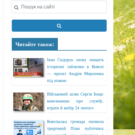
Читайте також:
Іван Сидорук знову нищить
історичні таблички в Ковелі
— проєкт Андрія Миронюка
під атакою
Військовий шлях Сергія Боця:
ковельчанин про службу,
втрати й вибір 24 лютого
Ковельська громада оновила
трирічний План публічних