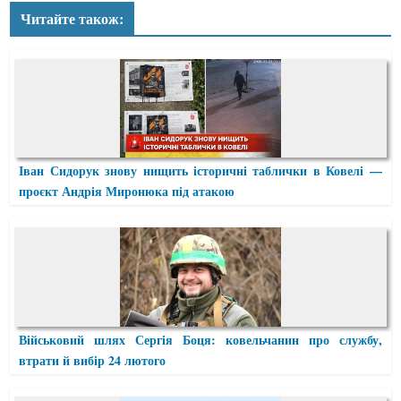
Читайте також:
Іван Сидорук знову нищить історичні таблички в Ковелі —
проєкт Андрія Миронюка під атакою
Військовий шлях Сергія Боця: ковельчанин про службу,
втрати й вибір 24 лютого