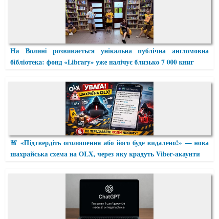
На Волині розвивається унікальна публічна англомовна
бібліотека: фонд «Library» уже налічує близько 7 000 книг
🚨 «Підтвердіть оголошення або його буде видалено!» — нова
шахрайська схема на OLX, через яку крадуть Viber-акаунти