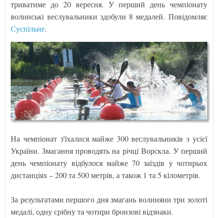
триватиме до 20 вересня. У перший день чемпіонату
волинські веслувальники здобули 8 медалей. Повідомляє
Суспільне
.
На чемпіонат з'їхалися майже 300 веслувальників з усієї
України. Змагання проводять на річці Ворскла. У перший
день чемпіонату відбулося майже 70 заїздів у чотирьох
дистанціях – 200 та 500 метрів, а також 1 та 5 кілометрів.
За результатами першого дня змагань волиняни три золоті
медалі, одну срібну та чотири бронзові відзнаки.