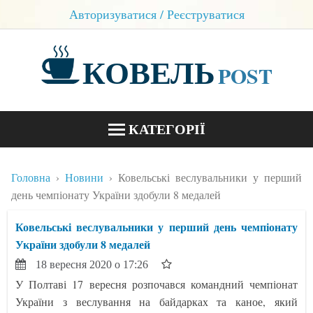
Авторизуватися / Реєструватися
КОВЕЛЬ
POST
КАТЕГОРІЇ
НОВИНИ
Головна
Новини
Ковельські веслувальники у перший
БЛОГИ
день чемпіонату України здобули 8 медалей
КОНТАКТИ
Ковельські веслувальники у перший день чемпіонату
України здобули 8 медалей
18 вересня 2020 о 17:26
У Полтаві 17 вересня розпочався командний чемпіонат
України з веслування на байдарках та каное, який