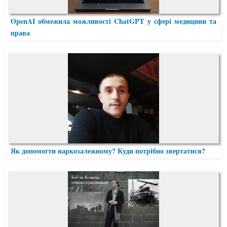
OpenAI обмежила можливості ChatGPT у сфері медицини та
права
Як допомогти наркозалежному? Куди потрібно звертатися?