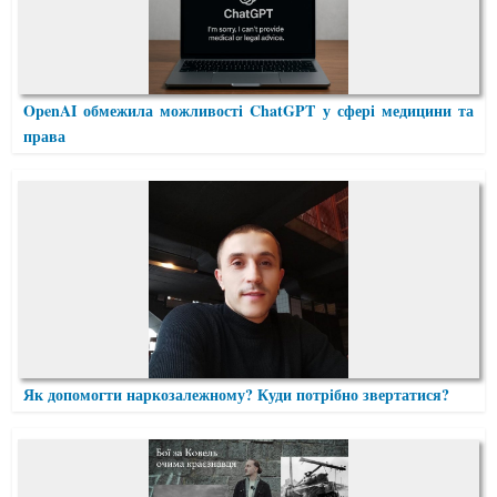
OpenAI обмежила можливості ChatGPT у сфері медицини та
права
Як допомогти наркозалежному? Куди потрібно звертатися?