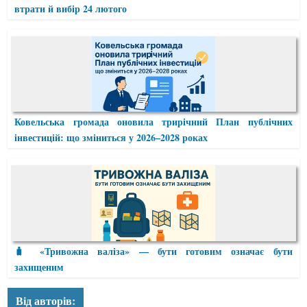
втрати й вибір 24 лютого
Ковельська громада оновила трирічний План публічних
інвестицій: що зміниться у 2026–2028 роках
🧳 «Тривожна валіза» — бути готовим означає бути
захищеним
Від авторів: