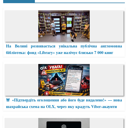
На Волині розвивається унікальна публічна англомовна
бібліотека: фонд «Library» уже налічує близько 7 000 книг
🚨 «Підтвердіть оголошення або його буде видалено!» — нова
шахрайська схема на OLX, через яку крадуть Viber-акаунти