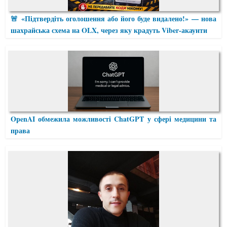
🚨 «Підтвердіть оголошення або його буде видалено!» — нова
шахрайська схема на OLX, через яку крадуть Viber-акаунти
OpenAI обмежила можливості ChatGPT у сфері медицини та
права