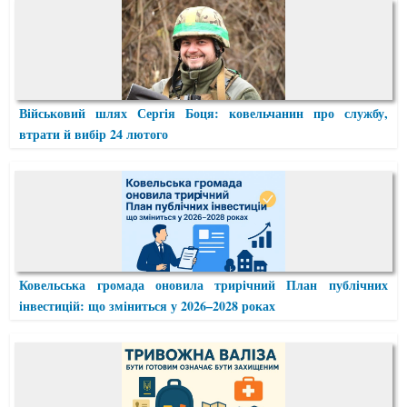
Військовий шлях Сергія Боця: ковельчанин про службу,
втрати й вибір 24 лютого
Ковельська громада оновила трирічний План публічних
інвестицій: що зміниться у 2026–2028 роках