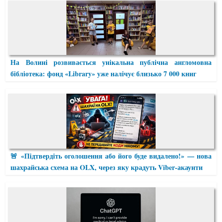
На Волині розвивається унікальна публічна англомовна
бібліотека: фонд «Library» уже налічує близько 7 000 книг
🚨 «Підтвердіть оголошення або його буде видалено!» — нова
шахрайська схема на OLX, через яку крадуть Viber-акаунти