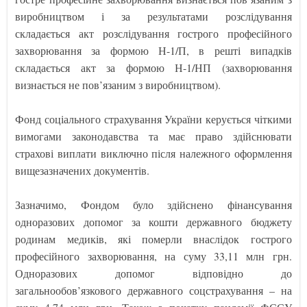
виробництвом і за результатами розслідування
складається акт розслідування гострого професійного
захворювання за формою Н-1/П, в решті випадків
складається акт за формою Н-1/НП (захворювання
визнається не пов’язаним з виробництвом).
Фонд соціального страхування України керується чіткими
вимогами законодавства та має право здійснювати
страхові виплати виключно після належного оформлення
вищезазначених документів.
Зазначимо, Фондом було здійснено фінансування
одноразових допомог за кошти державного бюджету
родинам медиків, які померли внаслідок гострого
професійного захворювання, на суму 33,11 млн грн.
Одноразових допомог відповідно до
загальнообов’язкового державного соцстрахування – на