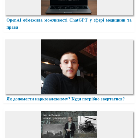
OpenAI обмежила можливості ChatGPT у сфері медицини та
права
Як допомогти наркозалежному? Куди потрібно звертатися?