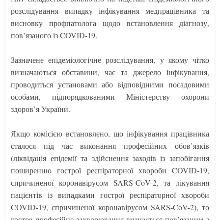
розслідування випадку інфікування медпрацівника та
висновку профпатолога щодо встановлення діагнозу,
пов’язаного із COVID-19.
Зазначене епідеміологічне розслідування, у якому чітко
визначаються обставини, час та джерело інфікування,
проводиться установами або відповідними посадовими
особами, підпорядкованими Міністерству охорони
здоров’я України.
Якщо комісією встановлено, що інфікування працівника
сталося під час виконання професійних обов’язків
(ліквідація епідемії та здійснення заходів із запобігання
поширенню гострої респіраторної хвороби COVID-19,
спричиненої коронавірусом SARS-CoV-2, та лікування
пацієнтів із випадками гострої респіраторної хвороби
COVID-19, спричиненої коронавірусом SARS-CoV-2), то
гостре професійне захворювання визнається пов’язаним з