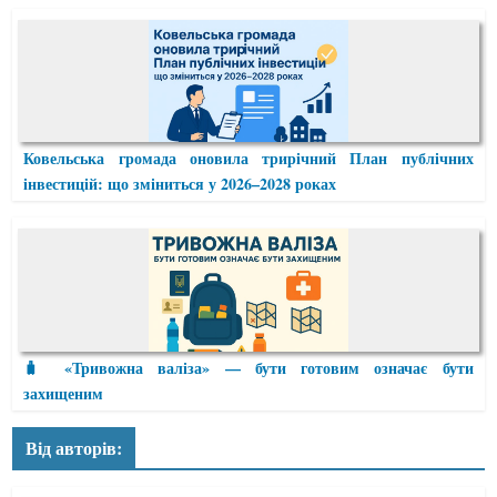
Ковельська громада оновила трирічний План публічних
інвестицій: що зміниться у 2026–2028 роках
🧳 «Тривожна валіза» — бути готовим означає бути
захищеним
Від авторів: