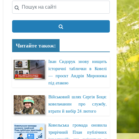
Читайте також:
Іван Сидорук знову нищить
історичні таблички в Ковелі
— проєкт Андрія Миронюка
під атакою
Військовий шлях Сергія Боця:
ковельчанин про службу,
втрати й вибір 24 лютого
Ковельська громада оновила
трирічний План публічних