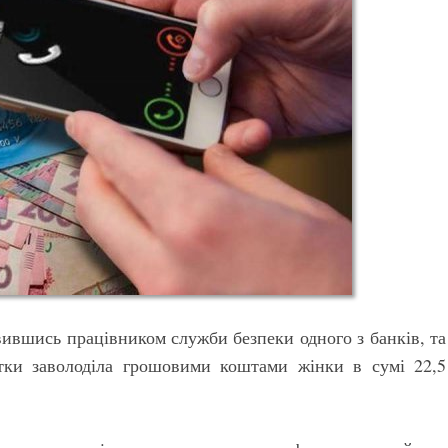
ившись працівником служби безпеки одного з банків, та
ртки заволоділа грошовими коштами жінки в сумі 22,5