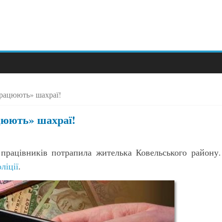
працюють» шахраї!
цюють» шахраї!
працівників потрапила жителька Ковельського району.
ліції
.