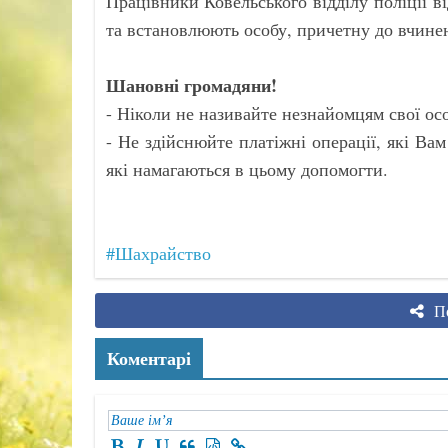
Працівники Ковельського відділу поліції 
та встановлюють особу, причетну до вчине
Шановні громадяни!
- Ніколи не називайте незнайомцям свої осо
- Не здійснюйте платіжні операції, які Вам
які намагаються в цьому допомогти.
#Шахрайство
По
Коментарі