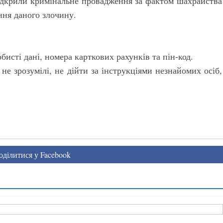
відкрили кримінальне провадження за фактом шахрайства
ння даного злочину.
бисті дані, номера карткових рахунків та пін-код.
 не зрозумілі, не дійти за інструкціями незнайомих осіб,
ділитися у Facebook