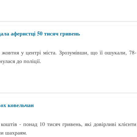
дала аферистці 50 тисяч гривень
 жовтня у центрі міста. Зрозумівши, що її ошукали, 78-
нулася до поліції.
вох ковельчан
коштів - понад 10 тисяч гривень, які довірливі клієнти
ли шахраям.