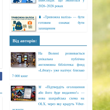
інвестицій: що зміниться у
2026–2028 роках
🧳 «Тривожна валіза» — бути
готовим означає бути
захищеним
Від авторів:
На Волині розвивається
унікальна публічна
англомовна бібліотека: фонд
«Library» уже налічує близько
7 000 книг
🚨 «Підтвердіть оголошення
або його буде видалено!» —
нова шахрайська схема на
OLX, через яку крадуть Viber-
акаунти