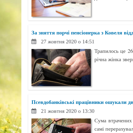
За зняття порчі пенсіонерка з Ковеля від
27 жовтня 2020 о 14:51
Трапилось це 26
річна жінка звер
Псевдобанківські працівники ошукали д
21 жовтня 2020 о 13:30
Сума втрачених 
самі перерахува